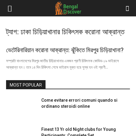
ট্যাগ: ঢাকা চিড়িয়াখানার চিকিৎসক করোনা আক্রান্ত
ভেটেরিনারিয়ান করোনা আক্রান্ত: ঝুঁকিতে মিরপুর চিড়িয়াখানা?
সম্প্রতি বাংলাদেশের মিরপুর জাতীয় চিড়িয়াখানার একজন প্রাণী চিকিৎসক কোভিড-১৯ ভাইরাসে
আক্রান্ত হন। তবে ১৪ দিন চিকিৎসা শেষে ভাইরাস মুক্ত হয়ে সুস্থ হন ওই প্রাণী...
MOST POPULAR
Come evitare errori comuni quando si
ordinano steroidi online
Finest 13 Yr old Night clubs for Young
Participants: Complete Set...