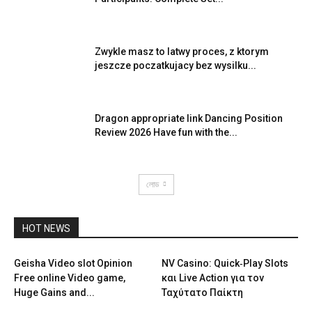
Zwykle masz to latwy proces, z ktorym
jeszcze poczatkujacy bez wysilku...
Dragon appropriate link Dancing Position
Review 2026 Have fun with the...
লোড
HOT NEWS
Geisha Video slot Opinion
NV Casino: Quick‑Play Slots
Free online Video game,
και Live Action για τον
Huge Gains and...
Ταχύτατο Παίκτη