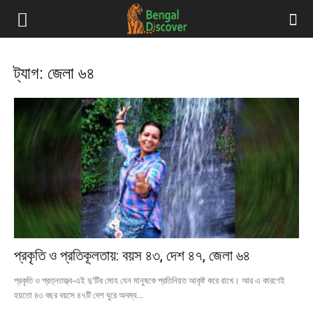
ট্যাগ: জেলা ৬৪
প্রকৃতি ও প্রতিকূলতায়: বয়স ৪৩, দেশ ৪৭, জেলা ৬৪
প্রকৃতি ও প্রত্নতত্ত্ব-এই দু'টির মোহ যেন মানুষকে প্রতিনিয়ত আকৃষ্ট করে রাখে। আর এ কারণেই
হয়তো ৪৩ বছর বয়সে ৪৭টি দেশ ঘুরে অদম্য...