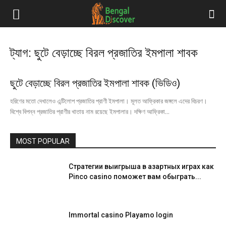
ট্যাগ: ছুটে বেড়াচ্ছে বিরল প্রজাতির ইমপালা শাবক
ছুটে বেড়াচ্ছে বিরল প্রজাতির ইমপালা শাবক (ভিডিও)
হরিণের মতো দেখালেও এন্টিলোপ প্রজাতির প্রাণী ইমপালা। মূলত আফ্রিকার জঙ্গলে এদের বিচরণ।
বিশ্বে বিপন্ন প্রজাতির প্রাণীর খাতায় নাম রয়েছে ইমপালার। দক্ষিণ আফ্রিকা...
MOST POPULAR
Стратегии выигрыша в азартных играх как
Pinco casino поможет вам обыграть...
Immortal casino Playamo login