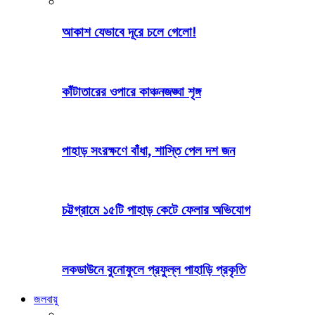
আকাশ যেভাবে দূরে চলে গেলো!
কাঁটাতারের ওপারে কাঞ্চনজঙ্ঘা শৃঙ্গ
পাহাড় সংরক্ষণে বাঁধা, শাস্তি পেল দশ জন
চট্টগ্রামে ১৫টি পাহাড় কেটে ফেলার অভিযোগ
লকডাউনে বুনোফুলে প্রফুল্ল পাহাড়ি প্রকৃতি
জলবায়ু