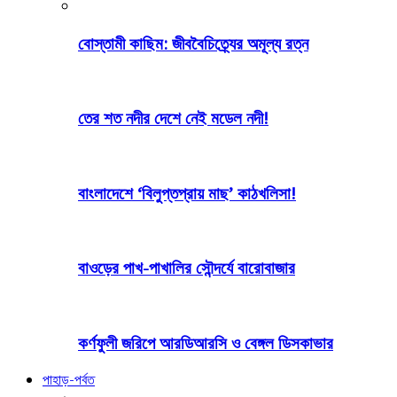
বোস্তামী কাছিম: জীববৈচিত্র্যের অমূল্য রত্ন
তের শত নদীর দেশে নেই মডেল নদী!
বাংলাদেশে ‘বিলুপ্তপ্রায় মাছ’ কাঠখলিসা!
বাওড়ের পাখ-পাখালির সৌন্দর্যে বারোবাজার
কর্ণফুলী জরিপে আরডিআরসি ও বেঙ্গল ডিসকাভার
পাহাড়-পর্বত