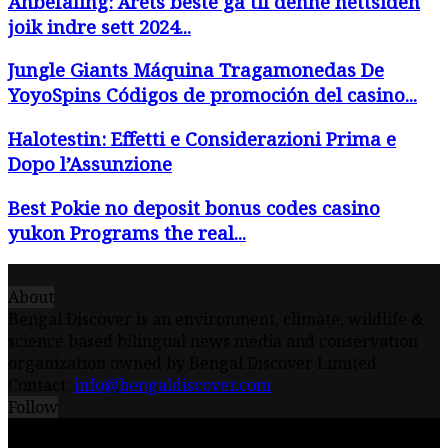
Anbefaling: Årets beste gå til denne nettsiden
joik indre sett 2024...
Jungle Giants Máquina Tragamonedas De
YoyoSpins Códigos de promoción del casino...
Halotestin: Effetti e Considerazioni Prima e
Dopo l’Assunzione
Best Pokie no deposit bonus codes casino
yukon Programs the real...
About
Bengal Discover is an environment, climate, wildlife &
science based bilingual news media and conservation
organization owned by Bengal Discover Limited.
Contact:
info@bengaldiscover.com
Follow
© 2026 - Bengal Discover Limited || Powered by