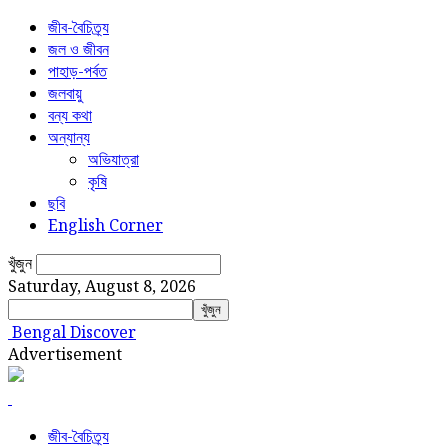
জীব-বৈচিত্র্য
জল ও জীবন
পাহাড়-পর্বত
জলবায়ু
বন্য কথা
অন্যান্য
অভিযাত্রা
কৃষি
ছবি
English Corner
খুঁজুন
Saturday, August 8, 2026
Bengal Discover
Advertisement
জীব-বৈচিত্র্য