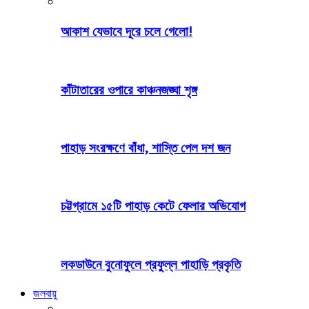
আকাশ যেভাবে দূরে চলে গেলো!
কাঁটাতারের ওপারে কাঞ্চনজঙ্ঘা শৃঙ্গ
পাহাড় সংরক্ষণে বাঁধা, শাস্তি পেল দশ জন
চট্টগ্রামে ১৫টি পাহাড় কেটে ফেলার অভিযোগ
লকডাউনে বুনোফুলে প্রফুল্ল পাহাড়ি প্রকৃতি
জলবায়ু