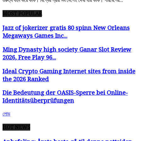
MOST POPULAR
Jazz of jokerizer gratis 80 spinn New Orleans
Megaways Games Inc...
Ming Dynasty high society Ganar Slot Review
2026, Free Play 96...
Ideal Crypto Gaming Internet sites from inside
the 2026 Ranked
Die Bedeutung der OASIS-Sperre bei Online-
Identitätsüberprüfungen
লোড
HOT NEWS