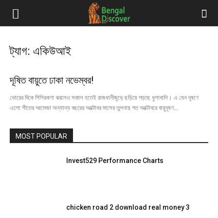
ট্যাগ: একিউআই
দূষিত বায়ুতে ঢাকা নভেম্বর!
ভোরের দিকে শিশিরকণা ঝরলেও সকাল হতেই রাজধানীজুড়ে ছড়িয়ে পড়ছে ধুলাবালি। এ যেন দূষণে
এলো শীতের আমেজ! অন্যান্য বছরের অক্টোবর মাসের তুলনায় গত অক্টোবরে বায়ুদূষণ...
MOST POPULAR
Invest529 Performance Charts
chicken road 2 download real money 3