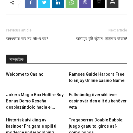
Previous article
Next article
অন্ধকারে আর নয় সাপের ভয়!
আষাঢ়ের বৃষ্টি ভূটানে: হাহাকার ভারতে!
সাম্প্রতিক
Welcome to Casino
Ramses Guide Harbors Free
to Enjoy Online casino Game
Jokers Magic Box Hotfire Buy
Fullständig översikt över
Bonus Demo Reseña
casinovärlden allt du behöver
desplazándolo hacia el...
veta
Historisk utvikling av
Tragaperras Double Bubble:
kasinoer Fra gamle spill til
juego gratuito, giros así­
moderne underholdning
como bonos