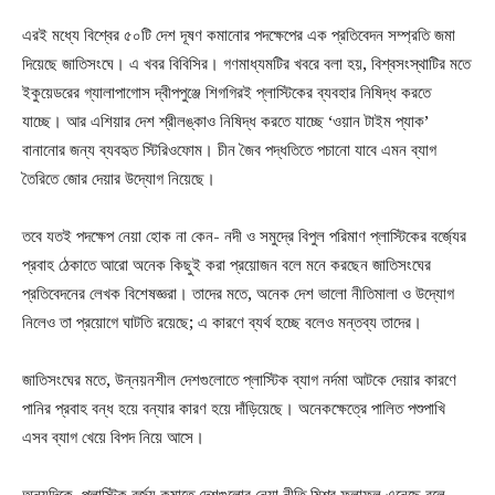
এরই মধ্যে বিশ্বের ৫০টি দেশ দূষণ কমানোর পদক্ষেপের এক প্রতিবেদন সম্প্রতি জমা
দিয়েছে জাতিসংঘে। এ খবর বিবিসির। গণমাধ্যমটির খবরে বলা হয়, বিশ্বসংস্থাটির মতে
ইকুয়েডরের গ্যালাপাগোস দ্বীপপুঞ্জে শিগগিরই প্লাস্টিকের ব্যবহার নিষিদ্ধ করতে
যাচ্ছে। আর এশিয়ার দেশ শ্রীলঙ্কাও নিষিদ্ধ করতে যাচ্ছে ‘ওয়ান টাইম প্যাক’
বানানোর জন্য ব্যবহৃত স্টিরিওফোম। চীন জৈব পদ্ধতিতে পচানো যাবে এমন ব্যাগ
তৈরিতে জোর দেয়ার উদ্যোগ নিয়েছে।
তবে যতই পদক্ষেপ নেয়া হোক না কেন- নদী ও সমুদ্রে বিপুল পরিমাণ প্লাস্টিকের বর্জ্যের
প্রবাহ ঠেকাতে আরো অনেক কিছুই করা প্রয়োজন বলে মনে করছেন জাতিসংঘের
প্রতিবেদনের লেখক বিশেষজ্ঞরা। তাদের মতে, অনেক দেশ ভালো নীতিমালা ও উদ্যোগ
নিলেও তা প্রয়োগে ঘাটতি রয়েছে; এ কারণে ব্যর্থ হচ্ছে বলেও মন্তব্য তাদের।
জাতিসংঘের মতে, উন্নয়নশীল দেশগুলোতে প্লাস্টিক ব্যাগ নর্দমা আটকে দেয়ার কারণে
পানির প্রবাহ বন্ধ হয়ে বন্যার কারণ হয়ে দাঁড়িয়েছে। অনেকক্ষেত্রে পালিত পশুপাখি
এসব ব্যাগ খেয়ে বিপদ নিয়ে আসে।
অন্যদিকে, প্লাস্টিক বর্জ্য কমাতে দেশগুলোর নেয়া নীতি মিশ্র ফলাফল এনেছে বলে