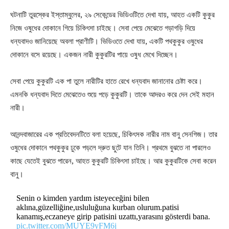
ঘটনাটি তুরস্কের ইস্তাম্বুলের, ২৯ সেকেন্ডের ভিডিওটিতে দেখা যায়, আহত একটি কুকুর
নিজে ওষুধের দোকানে গিয়ে চিকিৎসা চাইছে। সেবা পেয়ে মেঝেতে গড়াগড়ি দিয়ে
ধন্যবাদও জানিয়েছে অবলা প্রাণীটি। ভিডিওতে দেখা যায়, একটি পথকুকুর ওষুধের
দোকানে বসে রয়েছে। একজন নারী কুকুরটির পায়ে ওষুধ মেখে দিচ্ছেন।
সেবা পেয়ে কুকুরটি এক পা তুলে নারীটির হাতে রেখে ধন্যবাদ জানানোর চেষ্টা করে।
এমনকি ধন্যবাদ দিতে মেঝেতেও শুয়ে পড়ে কুকুরটি। তাকে আদরও করে দেন সেই মহান
নারী।
আনন্দবাজারের এক প্রতিবেদনটিতে বলা হয়েছে, চিকিৎসক নারীর নাম বানু সেনগিজ। তার
ওষুধের দোকানে পথকুকুর ঢুকে পড়লে দ্রুত ছুটে যান তিনি। প্রথমে বুঝতে না পারলেও
কাছে যেতেই বুঝতে পারেন, আহত কুকুরটি চিকিৎসা চাইছে। আর কুকুরটিকে সেবা করেন
বানু।
Senin o kimden yardım isteyeceğini bilen
aklına,güzelliğine,usluluğuna kurban olurum.patisi
kanamış,eczaneye girip patisini uzattı,yarasını gösterdi bana.
pic.twitter.com/MUYE9yFM6j