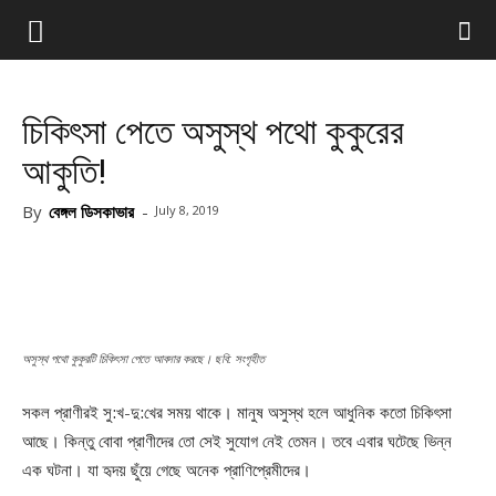
চিকিৎসা পেতে অসুস্থ পথো কুকুরের
আকুতি!
By
বেঙ্গল ডিসকাভার
-
July 8, 2019
অসুস্থ পথো কুকুরটি চিকিৎসা পেতে আবদার করছে। ছবি: সংগৃহীত
সকল প্রাণীরই সু:খ-দু:খের সময় থাকে। মানুষ অসুস্থ হলে আধুনিক কতো চিকিৎসা
আছে। কিন্তু বোবা প্রাণীদের তো সেই সুযোগ নেই তেমন। তবে এবার ঘটেছে ভিন্ন
এক ঘটনা। যা হৃদয় ছুঁয়ে গেছে অনেক প্রাণিপ্রেমীদের।