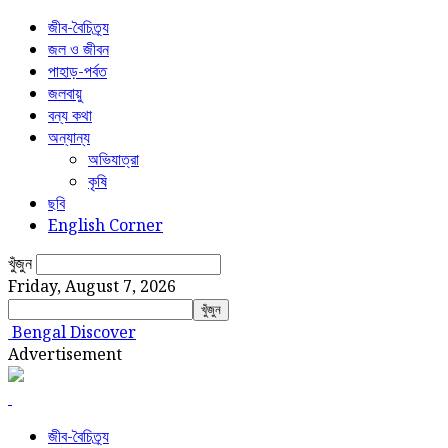
জীব-বৈচিত্র্য
জল ও জীবন
পাহাড়-পর্বত
জলবায়ু
বন্য কথা
অন্যান্য
অভিযাত্রা
কৃষি
ছবি
English Corner
খুঁজুন
Friday, August 7, 2026
Bengal Discover
Advertisement
জীব-বৈচিত্র্য