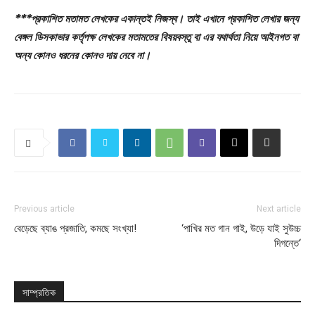
***প্রকাশিত মতামত লেখকের একান্তই নিজস্ব। তাই এখানে প্রকাশিত লেখার জন্য
বেঙ্গল ডিসকাভার কর্তৃপক্ষ লেখকের মতামতের বিষয়বস্তু বা এর যথার্থতা নিয়ে আইনগত বা
অন্য কোনও ধরনের কোনও দায় নেবে না।
Previous article
Next article
বেড়েছে ব্যাঙ প্রজাতি, কমছে সংখ্যা!
‘পাখির মত গান গাই, উড়ে যাই সুউচ্চ
দিগন্তে‘
সাম্প্রতিক