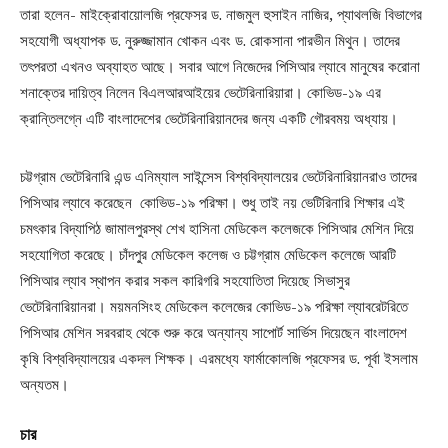
তারা হলেন- মাইক্রোবায়োলজি প্রফেসর ড. নাজমুল হুসাইন নাজির, প্যাথলজি বিভাগের
সহযোগী অধ্যাপক ড. নুরুজ্জামান খোকন এবং ড. রোকসানা পারভীন মিথুন। তাদের
তৎপরতা এখনও অব্যাহত আছে। সবার আগে নিজেদের পিসিআর ল্যাবে মানুষের করোনা
শনাক্তের দায়িত্ব নিলেন বিএলআরআইয়ের ভেটেরিনারিয়ারা। কোভিড-১৯ এর
ক্রান্তিলগ্নে এটি বাংলাদেশের ভেটেরিনারিয়ানদের জন্য একটি গৌরবময় অধ্যায়।
চট্টগ্রাম ভেটেরিনারি এন্ড এনিম্যাল সাইন্সেস বিশ্ববিদ্যালয়ের ভেটেরিনারিয়ানরাও তাদের
পিসিআর ল্যাবে করেছেন কোভিড-১৯ পরিক্ষা। শুধু তাই নয় ভেটিরিনারি শিক্ষার এই
চমৎকার বিদ্যাপিঠ জামালপুরস্থ শেখ হাসিনা মেডিকেল কলেজকে পিসিআর মেশিন দিয়ে
সহযোগিতা করেছে। চাঁদপু্র মেডিকেল কলেজ ও চট্টগ্রাম মেডিকেল কলেজে আরটি
পিসিআর ল্যাব স্থাপন করার সকল কারিগরি সহযোতিতা দিয়েছে সিভাসুর
ভেটেরিনারিয়ানরা। ময়মনসিংহ মেডিকেল কলেজের কোভিড-১৯ পরিক্ষা ল্যাবরেটরিতে
পিসিআর মেশিন সরবরাহ থেকে শুরু করে অন্যান্য সাপোর্ট সার্ভিস দিয়েছেন বাংলাদেশ
কৃষি বিশ্ববিদ্যালয়ের একদল শিক্ষক। এরমধ্যে ফার্মাকোলজি প্রফেসর ড. পূর্বা ইসলাম
অন্যতম।
চার