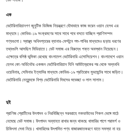
এক
ভেটেরিনারিয়ানগণ জুনুটিক ডিজিজ নিয়ন্ত্রণে যৌথভাবে কাজ করেন ওয়ান হেলথ এর
মাধ্যমে। কোভিড-১৯ সংক্রমণের সাথে সাথে পথে বসতে যাচ্ছিল প্রাণিসম্পদ
পণ্যগুলো। স্বাস্থ্য অধিদপ্তরের ব্যানার-ফেস্টুনে পশু-পাখির মাধ্যমেও ছড়ায় ধরণের
তথ্যগুলি আসছিল মিডিয়াতে। ভেট সমাজ এর বিরুদ্ধে শক্ত অবস্থান নিয়েছেন।
এক্ষেত্রে বলিষ্ঠ ভূমিকা রেখেছে বাংলাদেশ ভেটেরিনারি এসোসিয়েশন। বাংলাদেশে ওয়ান
হেলথ কো-অর্ডিনেটর একজন ভেটেরিনারিয়ান যিনি আউটব্রেকের পর থেকে অদ্যবধি
ওয়েবিনার, সেমিনার ইত্যাদির মাধ্যমে কোভিড-১৯ প্রতিরোধ মুভমেন্টের সাথে জড়িত।
ভেটেরিনারি নেতৃবৃন্দকে বিশ্ব ভেটেরিনারি দিবসের শুভেচ্ছা ও লাল সালাম।
দুই
প্রাণিজ প্রোটিনের উৎপাদন ও নিরবিচ্ছিন্ন সরবরাহে লকডাউনের শিকল ভেঙ্গে মাঠে
নেমেছে ভেট সমাজ। উৎপাদন অব্যাহত রাখার জন্য থাকছে খামারির পাশে পরামর্শ ও
চিকিৎসা সেবা নিয়ে। খামারিদের উৎপাদিত পণ্য বাজারজাতকরণে যাতে সমস্যা না হয়