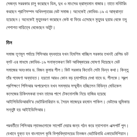
সেজন্য সররকার চালু করেছেন ডিম, দুধ ও মাংসের ভ্রাম্যমান বাজার। তাতে মনিটরিং
করছেন প্রাণিসম্পদ অধিদপ্তরের ভেট সমাজ। অনেকেই কোভিড-১৯ এ আক্রান্ত
হয়েছেন। অনেকেই মৃত্যুবরণ করেছেন কেউ বা ফিরে এসেছেন মৃত্যুর দুয়ার থেকে তবু
পেশাগত দায়িত্বে থেকেছেন অটুট।
তিন
সমাজ তৃণমূল পর্যায়ে পিসিআর ব্যবহারে যখন হিমশিম খাচ্ছিল সরকার তখনই রেপিড ডট
ব্লট এর মাধমে কোভিড-১৯ সনাক্তকরণ কিট আবিষ্কারের ঘোষণা দিয়েছেন ভেট
সমাজের অহংকার ড. বিজন কুমার শীল। কিট সরকার কিনেনি সেটা ভিন্ন কথা। কিন্তু
তাঁর গবেষণা অব্যাহত। হয়তো আরও কোন বড় চ্যাপটারে দেখা যাবে ড. শীলকে। স্বল্প
প্রশিক্ষণে পিসিআর অপারেশনে যখন সমস্যার সম্মুখীন হচ্ছিলেন বিভিন্ন মেডিকেল
কলেজের চিকিৎসকরা তখন তাদের পাশে টেকনোলজি নিয়ে হাজির হয়েছে
আইসিডিডিআরবি’র ভেটেরিনারিয়ান ড. সৈয়দ মাজেদুর রহমান শাকিল। ভেটদের ভূমিকায়
সন্তুষ্ট হয় আইইডিসিআর।
পরবর্তীতে পিসিআর ল্যাবগুলোকে সাপোর্ট দেয়ার জন্য গঠন করে ন্যাশনাল এক্সপার্ট পুল।
যেখানে যুক্ত হন বাংলাদেশ কৃষি বিশ্ববিদ্যালয়ের তিনজন ভেটেরিনারি একাডেমিশিয়ান।