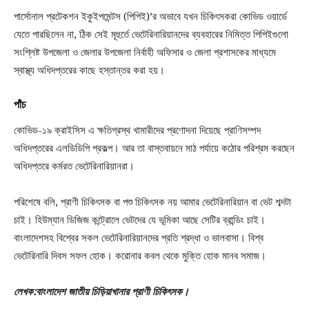
পার্সোনাল প্রটেকশন ইকুইপমেন্টস (পিপিই)’র অভাবে যখন চিকিৎসকরা কোভিড ওয়ার্ডে
যেতে পারছিলেন না, ঠিক সেই মূহুর্তে ভেটেরিনারিয়ানদের ব্যবহারের নিমিত্ত পিপিইগুলো
সংশ্লিষ্ট উপজেলা ও জেলার উপজেলা নির্বাহী অফিসার ও জেলা প্রশাসকের মাধ্যমে
স্বাস্থ্য অধিদপ্তরের কাছে হস্তান্তর করা হয়।
পাঁচ
কোভিড-১৯ ক্রাইসিস এ ক্ষতিগ্রস্থ খামারীদের প্রণোদনা দিয়েছে প্রাণিসম্পদ
অধিদপ্তরের এলডিডিপি প্রকল্প। আর তা বাস্তবায়নে মাঠ পর্যায়ে কঠোর পরিশ্রম করছেন
অধিদপ্তরে কর্মরত ভেটেরিনারিয়ানরা।
পরিশেষে বলি, প্রাণী চিকিৎসক বা পশু চিকিৎসক নয় আমার ভেটেরিনারিয়ান বা ভেট শব্দটা
চাই। হিউম্যান ডিজিজ কন্ট্রোলে ভেটদের যে ভূমিকা আছে সেটির ব্রান্ডিং চাই।
বাংলাদেশসহ বিশ্বের সকল ভেটেরিনারিয়ানদের প্রতি শ্রদ্ধা ও ভালবাসা। বিশ্ব
ভেটেরিনারি দিবস সফল হোক। করোনার কবল থেকে মুক্তি হোক মানব সমাজ।
লেখক:বাংলাদেশ জাতীয় চিড়িয়াখানার প্রাণী চিকিৎসক।