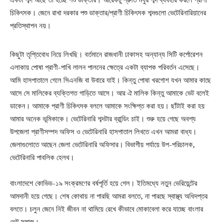
চিকিৎসক। জেনে রাখা দরকার পশু ডাক্তার/প্রাণী চিকিৎসক শব্দগুলো ভেটেরিনারিয়ানের
প্রতিস্থাপন নয়।
কিছুটা তৃপ্তিবোধ নিয়ে লিখছি। বর্তমানে রাজধানী ঢাকাসহ অন্যান্য সিটি কর্পোরেশন
এলাকায় পোষা প্রাণী-পাখি লালন পালনের ক্ষেত্রে একটা ব্যাপক পরিবর্তন এসেছে।
আমি হাসপাতালে গেলে সিএনজি বা উবারে যাই। কিন্তু পোষা খরগোশ যখন আমার কাছে
আসে সে মালিকের ব্যক্তিগত গাড়িতে আসে। আর ঐ মালিক কিন্তু আমাকে ভেট বলেই
ডাকেন। আমাকে প্রাণী চিকিৎসক বললে আমাকে সংক্ষিপ্ত করা হয়। ছাঁটাই করা হয়
আমার অনেক ভূমিকাকে। ভেটেরিনারি শব্দটার ব্রান্ডিং চাই। শুরু হয়ে গেছে অবশ্য
উপজেলা প্রাণীসম্পদ অফিস ও ভেটেরিনারি হাসপাতাল লিখতে এখন আমরা বাধ্য।
জেলাগুলোতে আছেন জেলা ভেটেরিনারি অফিসার। বিভাগীয় পর্যায়ে উপ-পরিচালক,
ভেটেরিনারি পাবলিক হেলথ।
বাংলাদেশে কোভিড-১৯ সংক্রমণের বর্ষপূর্তি হয়ে গেল। ইতিমধ্যে নতুন ভেরিয়েন্টের
আমদানী হয়ে গেছে। শেষ কোথায় না পারছি আমরা বলতে, না পারছে স্বাস্থ্য অধিদপ্তর
বলতে। চলুন জেনে নিই জীবন না থামিয়ে রেখে কীভাবে মোকাবেলা করে যাচ্ছে বাংলার
ভেট সমাজ।