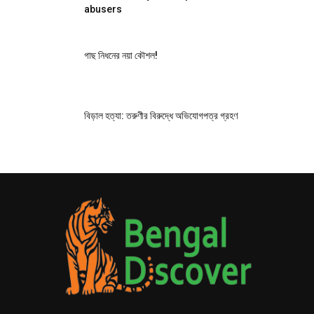
abusers
গাছ নিধনের নয়া কৌশল!
বিড়াল হত্যা: তরুণীর বিরুদ্ধে অভিযোগপত্র গ্রহণ