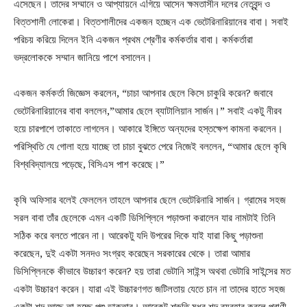
এসেছেন। তাদের সম্মানে ও আপ্যায়নে এগিয়ে আসেন ক্ষমতাসীন দলের নেতৃবৃন্দ ও
বিত্তশালী লোকেরা। বিত্তশালীদের একজন হচ্ছেন এক ভেটেরিনারিয়ানের বাবা। সবাই
পরিচয় করিয়ে দিলেন ইনি একজন প্রথম শ্রেণীর কর্মকর্তার বাবা। কর্মকর্তারা
ভদ্রলোককে সম্মান জানিয়ে পাশে বসালেন।
একজন কর্মকর্তা জিজ্ঞেস করলেন, “চাচা আপনার ছেলে কিসে চাকুরি করেন? জবাবে
ভেটেরিনারিয়ানের বাবা বললেন,”আমার ছেলে ব্যাটালিয়ান সার্জন।” সবাই একটু নীরব
হয়ে চারপাশে তাকাতে লাগলেন। আকারে ইঙ্গিতে অন্যদের হস্তক্ষেপ কামনা করলেন।
পরিস্থিতি যে গোলা হয়ে যাচ্ছে তা চাচা বুঝতে পেরে নিজেই বললেন, “আমার ছেলে কৃষি
বিশ্ববিদ্যালয়ে পড়েছে, বিসিএস পাশ করেছে।”
কৃষি অফিসার বলেই ফেললেন তাহলে আপনার ছেলে ভেটেরিনারি সার্জন। গ্রামের সহজ
সরল বাবা তাঁর ছেলেকে এমন একটি ডিসিপ্লিনে পড়াশুনা করালেন যার নামটাই তিনি
সঠিক করে বলতে পারেন না। আরেকটু যদি উপরের দিকে যাই যারা কিছু পড়াশুনা
করেছেন, দুই একটা সনদও সংগ্রহ করেছেন সরকারের থেকে। তারা আমার
ডিসিপ্লিনকে কীভাবে উচ্চারণ করেন? হয় তারা ভেটানি সাইন্স অথবা ভেটারি সাইন্সের মত
একটা উচ্চারণ করেন। যারা এই উচ্চারণগত জটিলতায় যেতে চান না তাদের হাতে সহজ
একটা শব্দ আছে তা হচ্ছে পশু ডাক্তার। আরেকটু শ্রুতি মধুর শব্দ ব্যবহার করলে প্রাণী