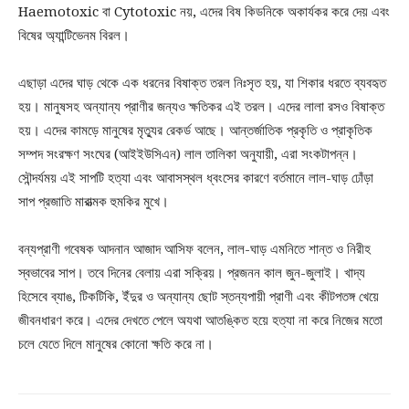
Haemotoxic বা Cytotoxic নয়, এদের বিষ কিডনিকে অকার্যকর করে দেয় এবং
বিষের অ্যান্টিভেনম বিরল।
এছাড়া এদের ঘাড় থেকে এক ধরনের বিষাক্ত তরল নিঃসৃত হয়, যা শিকার ধরতে ব্যবহৃত
হয়। মানুষসহ অন্যান্য প্রাণীর জন্যও ক্ষতিকর এই তরল। এদের লালা রসও বিষাক্ত
হয়। এদের কামড়ে মানুষের মৃত্যুর রেকর্ড আছে। আন্তর্জাতিক প্রকৃতি ও প্রাকৃতিক
সম্পদ সংরক্ষণ সংঘের (আইইউসিএন) লাল তালিকা অনুযায়ী, এরা সংকটাপন্ন।
সৌন্দর্যময় এই সাপটি হত্যা এবং আবাসস্থল ধ্বংসের কারণে বর্তমানে লাল-ঘাড় ঢোঁড়া
সাপ প্রজাতি মারাত্মক হুমকির মুখে।
বন্যপ্রাণী গবেষক আদনান আজাদ আসিফ বলেন, লাল-ঘাড় এমনিতে শান্ত ও নিরীহ
স্বভাবের সাপ। তবে দিনের বেলায় এরা সক্রিয়। প্রজনন কাল জুন-জুলাই। খাদ্য
হিসেবে ব্যাঙ, টিকটিকি, ইঁদুর ও অন্যান্য ছোট স্তন্যপায়ী প্রাণী এবং কীটপতঙ্গ খেয়ে
জীবনধারণ করে। এদের দেখতে পেলে অযথা আতঙ্কিত হয়ে হত্যা না করে নিজের মতো
চলে যেতে দিলে মানুষের কোনো ক্ষতি করে না।