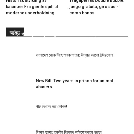
Historisk utvikling av
Tragaperras Double Bubble:
kasinoer Fra gamle spill til
juego gratuito, giros así­
moderne underholdning
como bonos
জনপ্রিয়
আইন পাস: প্রাণী হত্যা-নিষ্ঠুরতা করলে সর্বোচ্চ দুই বছরের জেল
বাংলাদেশ থেকে সিংহ শাবক পাচার: উদ্ধার করলো ইন্টারপোল
New Bill: Two years in prison for animal
abusers
গাছ নিধনের নয়া কৌশল!
বিড়াল হত্যা: তরুণীর বিরুদ্ধে অভিযোগপত্র গ্রহণ