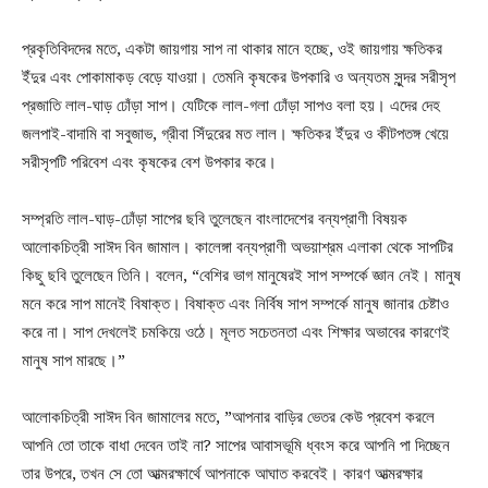
প্রকৃতিবিদদের মতে, একটা জায়গায় সাপ না থাকার মানে হচ্ছে, ওই জায়গায় ক্ষতিকর
ইঁদুর এবং পোকামাকড় বেড়ে যাওয়া। তেমনি কৃষকের উপকারি ও অন্যতম সুন্দর সরীসৃপ
প্রজাতি লাল-ঘাড় ঢোঁড়া সাপ। যেটিকে লাল-গলা ঢোঁড়া সাপও বলা হয়। এদের দেহ
জলপাই-বাদামি বা সবুজাভ, গ্রীবা সিঁদুরের মত লাল। ক্ষতিকর ইঁদুর ও কীটপতঙ্গ খেয়ে
সরীসৃপটি পরিবেশ এবং কৃষকের বেশ উপকার করে।
সম্প্রতি লাল-ঘাড়-ঢোঁড়া সাপের ছবি তুলেছেন বাংলাদেশের বন্যপ্রাণী বিষয়ক
আলোকচিত্রী সাঈদ বিন জামাল। কালেঙ্গা বন্যপ্রাণী অভয়াশ্রম এলাকা থেকে সাপটির
কিছু ছবি তুলেছেন তিনি। বলেন, “বেশির ভাগ মানুষেরই সাপ সম্পর্কে জ্ঞান নেই। মানুষ
মনে করে সাপ মানেই বিষাক্ত। বিষাক্ত এবং নির্বিষ সাপ সম্পর্কে মানুষ জানার চেষ্টাও
করে না। সাপ দেখলেই চমকিয়ে ওঠে। মূলত সচেতনতা এবং শিক্ষার অভাবের কারণেই
মানুষ সাপ মারছে।”
আলোকচিত্রী সাঈদ বিন জামালের মতে, ”আপনার বাড়ির ভেতর কেউ প্রবেশ করলে
আপনি তো তাকে বাধা দেবেন তাই না? সাপের আবাসভূমি ধ্বংস করে আপনি পা দিচ্ছেন
তার উপরে, তখন সে তো আত্মরক্ষার্থে আপনাকে আঘাত করবেই। কারণ আত্মরক্ষার