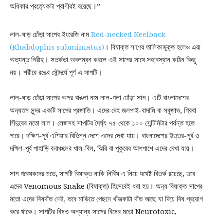
অধিকার প্রত্যেকটা প্রাণীরই রয়েছে।”
লাল-ঘাড় ঢোঁড়া সাপের ইংরেজি নাম
Red-necked Keelback
(Rhabdophis subminiatus)
। বিষাক্ত সাপের তালিকাভুক্ত হলেও এরা
অত্যন্ত নিরীহ। সতর্কতা অবলম্বন করলে এই সাপের সাথে সহাবস্থান কঠিন কিছু
নয়। শরীরে রঙের সৌন্দর্যে পূর্ণ এ সাপটি।
লাল-ঘাড় ঢোঁড়া সাপের অপর বাঙলা নাম লাল-গলা ঢোঁড়া সাপ। এটি বাংলাদেশের
অন্যতম সুন্দর একটি সাপের প্রজাতি। এদের দেহ জলপাই-বাদামি বা সবুজাভ, গ্রিবা
সিঁদুরের মতো লাল। লেজসহ সাপটির দৈর্ঘ্য ৭৫ থেকে ১০০ সেন্টিমিটার পর্যন্ত হতে
পারে। দক্ষিণ-পূর্ব এশিয়ার বিভিন্ন দেশে এদের দেখা যায়। বাংলাদেশের উত্তর-পূর্ব ও
দক্ষিণ-পূর্ব পাহাড়ি বনাঞ্চলের খাল-বিল, ঝিরি বা পুকুরের আশপাশে এদের দেখা যায়।
সাপ গবেষকদের মতে, সাপটি বিষাক্ত নাকি নির্বিষ এ নিয়ে যথেষ্ট বিতর্ক রয়েছে, তবে
এদের Venomous Snake (বিষাক্ত) হিসেবেই ধরা হয়। অন্য বিষাক্ত সাপের
মতো এদের বিষদাঁত নেই, তবে মাড়িতে পেছনে খাঁজকাটা দাঁত আছে যা দিয়ে বিষ প্রয়োগ
করে থাকে। সাপটির বিষও অন্যান্য সাপের বিষের মতো Neurotoxic,