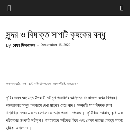
সুন্দর ও বিষাক্ত সাপটি কৃষকের বন্ধু
By
বেঙ্গল ডিসকাভার
-
December 13, 2020
লাল-ঘাড়-ঢোঁড়া সাপ। ছবি: সাঈদ বিন জামাল, আলোকচিত্রী, বাংলাদেশ।
কৃষির জন্য অত্যন্ত উপকারী সরীসৃপ প্রজাতির অস্তিত্ব বাংলাদেশে এখন বিপন্ন।
অজ্ঞতাবশত মানুষ অকারণে দেখা মাত্রই মেরে সাপ। সম্প্রতি সাপ বিষয়ক ঢাকা
বিশ্ববিদ্যালয়ের এক গবেষণায়ও এ তথ্য প্রকাশ পেয়েছে। কৃষিবিদরা জানান, কৃষি এবং
পরিবেশের উপকারী সরীসৃপ। ধানক্ষেতের ক্ষতিকর ইঁদুর এবং পোকা দমনের ক্ষেত্রে সাপের
ভূমিকা অগ্রগণ্য।