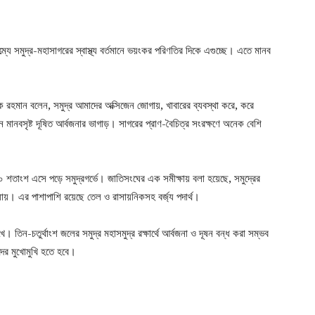
ত্ম্যে সমুদ্র-মহাসাগরের স্বাস্থ্য বর্তমানে ভয়ংকর পরিণতির দিকে এগুচ্ছে। এতে মানব
 রহমান বলেন, সমুদ্র আমাদের অক্সিজেন জোগায়, খাবারের ব্যবস্থা করে, করে
 মানবসৃষ্ট দূষিত আর্বজনার ভাগাড়। সাগরের প্রাণ-বৈচিত্র সংরক্ষণে অনেক বেশি
য় ১০ শতাংশ এসে পড়ে সমুদ্রগর্ভে। জাতিসংঘের এক সমীক্ষায় বলা হয়েছে, সমুদ্রের
 যায়। এর পাশাপাশি রয়েছে তেল ও রাসায়নিকসহ বর্জ্য পদার্থ।
। তিন-চতুর্থাংশ জলের সমুদ্র মহাসমুদ্র রক্ষার্থে আর্বজনা ও দূষন বন্ধ করা সম্ভব
ের মুখোমুখি হতে হবে।