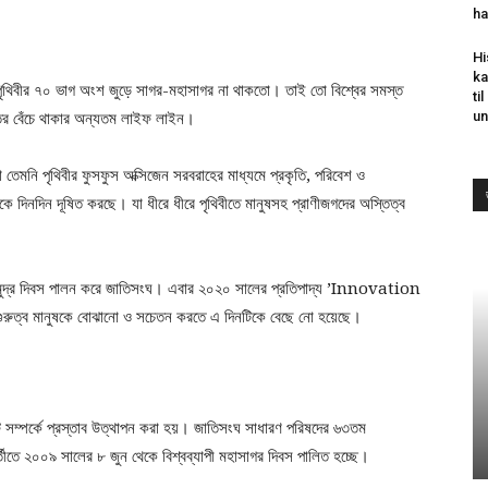
ha
Hi
ka
দি পৃথিবীর ৭০ ভাগ অংশ জুড়ে সাগর-মহাসাগর না থাকতো। তাই তো বিশ্বের সমস্ত
ti
তের বেঁচে থাকার অন্যতম লাইফ লাইন।
un
িকা তেমনি পৃথিবীর ফুসফুস অক্সিজেন সরবরাহের মাধ্যমে প্রকৃতি, পরিবেশ ও
কে দিনদিন দূষিত করছে। যা ধীরে ধীরে পৃথিবীতে মানুষসহ প্রাণীজগদের অস্তিত্ব
বা সমুদ্র দিবস পালন করে জাতিসংঘ। এবার ২০২০ সালের প্রতিপাদ্য ’Innovation
্ব মানুষকে বোঝানো ও সচেতন করতে এ দিনটিকে বেছে নো হয়েছে।
ি সম্পর্কে প্রস্তাব উত্থাপন করা হয়। জাতিসংঘ সাধারণ পরিষদের ৬৩তম
তীতে ২০০৯ সালের ৮ জুন থেকে বিশ্বব্যাপী মহাসাগর দিবস পালিত হচ্ছে।