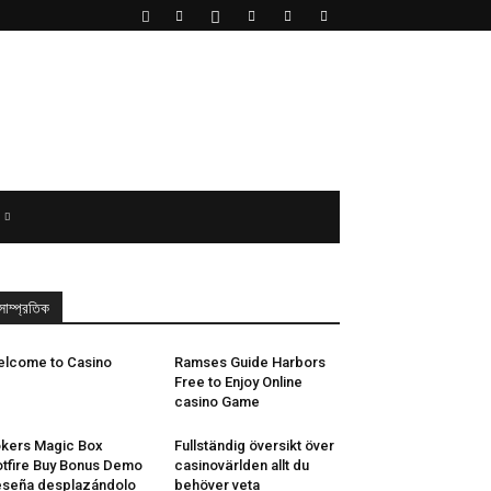
সাম্প্রতিক
lcome to Casino
Ramses Guide Harbors
Free to Enjoy Online
casino Game
kers Magic Box
Fullständig översikt över
tfire Buy Bonus Demo
casinovärlden allt du
seña desplazándolo
behöver veta