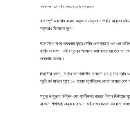
বঙ্গোপসাগর। ছবি: শরীফ সারওয়ার, মেরিন ফটোগ্রাফার
করুণাপূর্ণ অবস্থায় রয়েছে সমুদ্র ও মানুষের সম্পর্ক। মানুষের দৌরা
সভ্যতাও বির্পযয়ের মুখে।
বাংলাদেশে সাগর গবেষণায় যুক্ত মেরিন এক্সপ্লোরার এস এম আতিক
কর্মের ব্যবস্থা। যদি সমুদ্রের অবস্থার কথা বলতে হয় তবে তা এখন
গবেষণার দরকার।
বিজ্ঞানীরা বলেন, বিশ্বের যত প্লাস্টিক আর্বজনা রয়েছে তার প্রা
প্রতি বর্গ মাইলে প্রায় ৫০ হাজার প্লাস্টিকের বোতল ভাসতে দেখা
সমুদ্র উপকূলের উদ্ভিদ এবং প্রাণীজগত রয়েছে বিশাল বির্পযয়ের মুখে
না হলে শিগগিরই মানুষকে করোনা ভাইরাসের চেয়েও আরো দু:সংবাদ