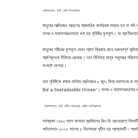
বঙ্গোপসাগর। ছবি: বেঙ্গল ডিসকাভার
মানুষের অক্সিজেন গ্রহণের স্বাভাবিক কার্যক্রম সম্ভব হত না য
সাগর ও মহাসাগরগুলোকে বলা হয় পৃথিবীর ফুসফুস। যা প্রাণীজগ
মানুষের শরীরের ফুসফুস যেমন শ্বাস ক্রিয়ায় রাখে গুরুত্বপূর্ণ ভূম
প্রাণিকূলকে টিকিয়ে রেখেছে। তবে বিনিময়ে মানুষ সমুদ্রের পরিবেশ
সংকটে ফেলছে।
তবে পৃথিবীকে রক্ষার তাগিদে প্রতিবছর ৮ জুন, বিশ্ব মহাসাগর 
for a Sustainable Ocean’। সাগর ও মহাসাগরগুলোর গুরুত
বঙ্গোপসাগর। ছবি: শরীফ সারওয়ার, মেরিন ফটোগ্রাফার
সর্বপ্রথম ১৯৯২ সালে কানাডা ব্রাজিলের রিও ডি জেনেরোতে দিবসট
অধিবেশনে ২০০৮ সালের ৫ ডিসেম্বর গৃহীত হয় প্রস্তাবটি। পরবর্