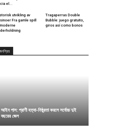
cia el...
storisk utvikling av
Tragaperras Double
sinoer Fra gamle spill
Bubble: juego gratuito,
l moderne
giros así­ como bonos
derholdning
জনপ্রিয়
আইন পাস: প্রাণী হত্যা-নিষ্ঠুরতা করলে সর্বোচ্চ দুই
বছরের জেল