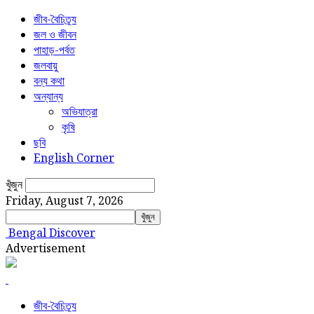
জীব-বৈচিত্র্য
জল ও জীবন
পাহাড়-পর্বত
জলবায়ু
বন্য কথা
অন্যান্য
অভিযাত্রা
কৃষি
ছবি
English Corner
খুঁজুন
Friday, August 7, 2026
Bengal Discover
Advertisement
জীব-বৈচিত্র্য