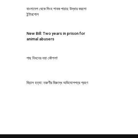
বাংলাদেশ থেকে সিংহ শাবক পাচার: উদ্ধার করলো
ইন্টারপোল
New Bill: Two years in prison for
animal abusers
গাছ নিধনের নয়া কৌশল!
বিড়াল হত্যা: তরুণীর বিরুদ্ধে অভিযোগপত্র গ্রহণ