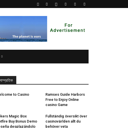
সাম্প্রতিক
lcome to Casino
Ramses Guide Harbors
Free to Enjoy Online
casino Game
kers Magic Box
Fullständig översikt över
tfire Buy Bonus Demo
casinovärlden allt du
seña desplazándolo
behöver veta