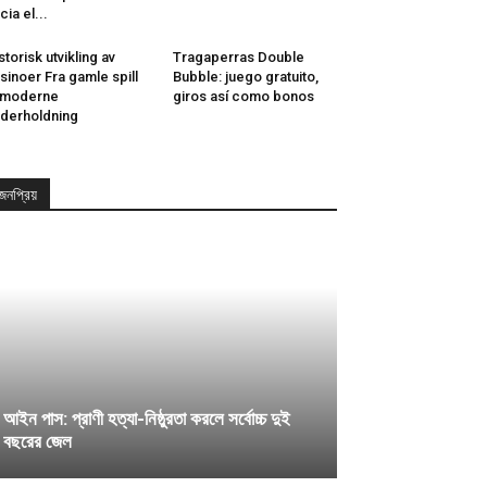
cia el...
storisk utvikling av
Tragaperras Double
sinoer Fra gamle spill
Bubble: juego gratuito,
l moderne
giros así­ como bonos
derholdning
জনপ্রিয়
আইন পাস: প্রাণী হত্যা-নিষ্ঠুরতা করলে সর্বোচ্চ দুই
বছরের জেল