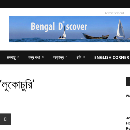
Advertisement
জলবায়ু
বন্য কথা
অন্যান্য
ছবি
ENGLISH CORNER
 ‘লুকোচুরি’
We
Jo
Ho
Re