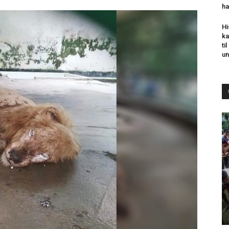
ha
Hi
ka
ti
un