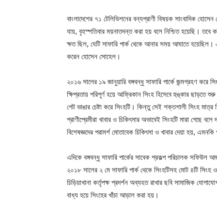
বাংলাদেশের ৭১ টেলিভিশনের বন্যপ্রাণী বিষয়ক সাংবাদিক হোসেন সো
যায়, বৃহস্পতিবার ময়নাতদন্ত করা হয় বলে নিশ্চিত হয়েছি। তবে কর
ক্ষত ছিল, যেটি সাফারি পার্ক থেকে আনার সময় আঘাতে হয়েছিল। এছ
করেন হোসেন সোহেল।
২০১৬ সালের ১৯ জানুয়ারি বঙ্গবন্ধু সাফারি পার্কে জন্মগ্রহণ কর
ক্ষিপ্রতায় পরিপূর্ণ হয়ে আফ্রিকান সিংহ হিসেবে হুঙ্কার ছাড়তে 
গেট ভাঙার চেষ্টা করে সিংহটি। কিন্তু সেই শক্তশালী সিংহ মাত্
প্রাণীপ্রেমীরা খাবার ও চিকিৎসার অভাবেই সিংহটি মারা গেছে বলে 
বিশেষজ্ঞদের পরামর্শ মোতাবেক চিকিৎসা ও খাবার দেয়া হয়, এমনকি প
এদিকে বঙ্গবন্ধু সাফারি পার্কের সাবেক প্রকল্প পরিচালক সফিউল 
২০১৮ সালের ২ মে সাফারি পার্ক থেকে সিংহটিসহ মোট ৪টি সিংহ ও
চিড়িয়াখানা কর্তৃপক্ষ প্রদর্শন অব্যহত রাখার ছবি সামাজিক যোগায
বাধ্য হয়ে সিংহের খাঁচা আড়াল করা হয়।