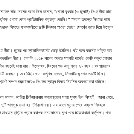
হেল তাঁর সোর্সের বরাত দিয়ে জানান, “গেলো বুধবার (৩ জুলাই) সিংহ হীরা মারা
্তৃপক্ষ এখনো কোন প্রাতিষ্ঠানিক বক্তব্য দেয়নি।” “ময়না তদন্তে সিংহের পায়ে
াড়া সিংহের পাকস্থলীতে দু’টি টিউমার পাওয়া গেছে” সোর্সের বরাত দিয়ে উল্লেখ
ে সিংহ হীরা। জন্মের পর স্বাভাবিকভাবেই বেড়ে উঠছিল। দুই বছর বয়সেই শক্তি আর
শুরু করেছিল হীরা। এমনকি ২০১৮ সালের শুরুতে সাফারি পার্কের একটি শক্ত লোহার
র তিন বছরেই মারা যায়। উল্লেখ্য, সিংহের গড় আয়ু প্রায় ২০ বছর। বাংলাদেশের
দায়ী করছেন। তবে চিড়িয়াখানা কর্তৃপক্ষ বলেছে, সিংহটির জন্মগত ত্রুটি ছিল।
্রাণী সম্পদ মন্ত্রণালয়েও সিংহের স্বাস্থ্য বিষয়ে নিয়মিত অবগত করা হচ্ছিল।
আজম জানান, জাতীয় চিড়িয়াখানায় হস্তান্তরের সময় সুস্থ ছিল সিংহটি। জানা গেছে,
 দুটি ভাল্লুক দেয়া হয় চিড়িয়াখানায়। এর আগে জুনের শেষে অসুস্থ সিংহকে
োগ মাধ্যমে ছড়িয়ে পড়লে ব্যাপক সমালোচনার মুখে পড়ে চিড়িয়াখানা কর্তৃপক্ষ। পরে