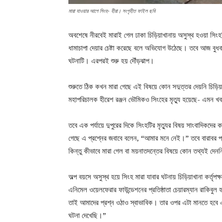
মারা যাওয়ার আগে সিংহ- হীরা। সংগৃহীত ফাইল ছবি
অবশেষে নীরবেই মারাই গেল ঢাকা চিড়িয়াখানায় অসুস্থ হওয়া সিংহট
ধামাচাপা দেয়ার চেষ্টা করেছে বলে অভিযোগ উঠেছে। তবে আজ বুধবা
ঘটনাটি। এরপরই শুরু হয় দৌঁড়ঝাপ।
শুরুতে ঠিক কখন মারা গেছে এই বিষয়ে কোন সদুত্তর দেয়নি চিড়
মহাপরিচালক হীরেশ রঞ্জন ভৌমিকও সিংহের মৃত্যু হয়েছে- এমন খব
তবে এক পর্যায়ে দুপুরের দিকে সিংহটির মৃত্যুর বিষয় সাংবাদিক
গেছে এ প্রশ্নের জবাবে বলেন, “আমার মনে নেই।” তবে বারাবর প্
কিন্তু কীভাবে মারা গেল বা ময়নাতদন্তের বিষয়ে কোন তথ্যই দেন
অল্প বয়সে অসুস্থ হয়ে সিংহ মারা যাবার ঘটনায় চিড়িয়াখানা কর্তৃপক
এনিমেল ওয়েলফেরার ফাউন্ডেশনের প্রতিষ্ঠাতা চেয়ারম্যান রাকিবুল
তাই আমাদের প্রশ্ন ওঠাও স্বাভাবিক। তার ওপর এটা মানতে হব
ঘটনা দেখেছি।”