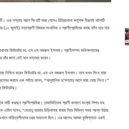
ি। এক সপ্তাহ আগে সিংহটি মারা গেলেও চিড়িয়াখানা কর্তৃপক্ষ নীরবেই ঘটনাটি
র (১০ জুলাই) বন্যপ্রাণী বিষয়ক সংবাদিক ও প্রাণীপ্রেমিদের কাছে ফাঁস হয়ে যায়
িয়াখানার কিউরেটর ডা. এস এম নজরুল ইসলাম। প্রাণীসম্পদ অধিপদপ্তরের
র তাঁর জানা নেই বলে মন্তব্য করেন।
দের কাছে নিশ্চিত করেন কিউরেটর ডা. এস এম নজরুল ইসলাম। তবে কখন সিংহ মারা
রশ্নের জবাবে এক পর্যায়ে বলেন, “আনুমানিক দু’সপ্তাহ আগে মারা গেছে সিংহ।”
নি কিউরেটর।
্ষকে দায়ী করছেন প্রাণীপ্রেমিরা। ঢাকাভিত্তিক প্রাণী কল্যাণ সংস্থা পিপল ফর
 হক এমিল বলেন, “যেহেতু বারবার চিড়িখানার খাবার নিয়ে বিভিন্ন সময় প্রশ্ন উঠছে
ে এখানে দায়িত্বশীলদের চরম অবহেলা ছিল। এর আগেও আমরা কুমিল্লাতে একই