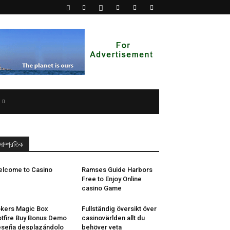
সাম্প্রতিক
lcome to Casino
Ramses Guide Harbors
Free to Enjoy Online
casino Game
kers Magic Box
Fullständig översikt över
tfire Buy Bonus Demo
casinovärlden allt du
seña desplazándolo
behöver veta