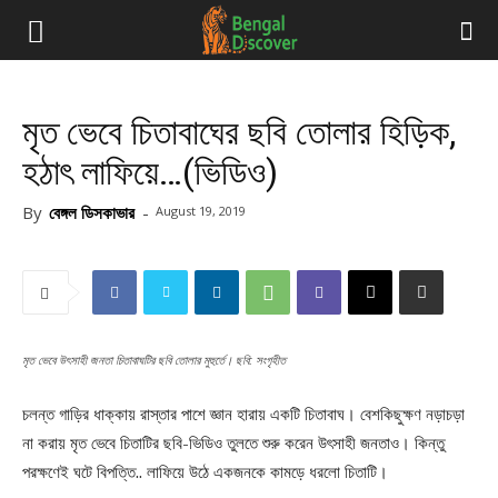
মৃত ভেবে চিতাবাঘের ছবি তোলার হিড়িক,
হঠাৎ লাফিয়ে…(ভিডিও)
By
বেঙ্গল ডিসকাভার
-
August 19, 2019
মৃত ভেবে উৎসাহী জনতা চিতাবাঘটির ছবি তোলার মুহুর্তে। ছবি: সংগৃহীত
চলন্ত গাড়ির ধাক্কায় রাস্তার পাশে জ্ঞান হারায় একটি চিতাবাঘ। বেশকিছুক্ষণ নড়াচড়া
না করায় মৃত ভেবে চিতাটির ছবি-ভিডিও তুলতে শুরু করেন উৎসাহী জনতাও। কিন্তু
পরক্ষণেই ঘটে বিপত্তি.. লাফিয়ে উঠে একজনকে কামড়ে ধরলো চিতাটি।