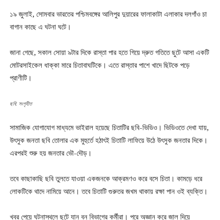
১৯ জুলাই, সোমবার ভারতের পশ্চিমবঙ্গের আলিপুর দুয়ারের ফালাকাটা এলাকার দলগাঁও চা
বাগান কাছে এ ঘটনা ঘটে।
জানা গেছে, সকাল সোয়া ৯টার দিকে রাস্তা পার হতে গিয়ে দ্রুত গতিতে ছুটে আসা একটি
মোটরসাইকেল ধাক্কা মারে চিতাবাঘটিকে। এতে রাস্তার পাশে খাদে ছিটকে পড়ে
প্রাণীটি।
ছবি: সংগৃহীত
সামাজিক যোগাযোগ মাধ্যমে ভাইরাল হয়েছে চিতাটির ছবি-ভিডিও। ভিডিওতে দেখা যায়,
উৎসুক জনতা ছবি তোলার এক মুহুর্তে হঠাৎই চিতাটি লাফিয়ে উঠে উৎসুক জনতার দিকে।
এরপরই শুরু হয় জনতার ভৌ-দৌড়।
তবে কাছাকাছি ছবি তুলতে যাওয়া একজনকে আক্রমণও করে বসে চিতা। কামড়ে ধরে
লোকটিকে থাদে নামিয়ে আনে। তবে চিতাটি গুরুতর জখম থাকায় রক্ষা পান ওই ব্যক্তি।
খবর পেয়ে ঘটনাস্থলে ছুটে যান বন বিভাগের কর্মীরা। পরে অজ্ঞান করে জাল দিয়ে