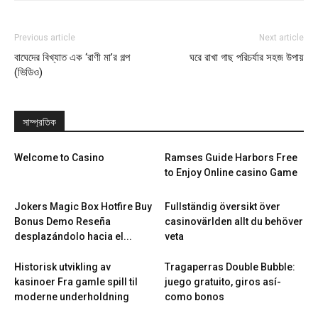
Previous article
Next article
বাঘেদের বিখ্যাত এক ‘রাণী মা’র গল্প
ঘরে রাখা গাছ পরিচর্যার সহজ উপায়
(ভিডিও)
সাম্প্রতিক
Welcome to Casino
Ramses Guide Harbors Free
to Enjoy Online casino Game
Jokers Magic Box Hotfire Buy
Fullständig översikt över
Bonus Demo Reseña
casinovärlden allt du behöver
desplazándolo hacia el...
veta
Historisk utvikling av
Tragaperras Double Bubble:
kasinoer Fra gamle spill til
juego gratuito, giros así­
moderne underholdning
como bonos