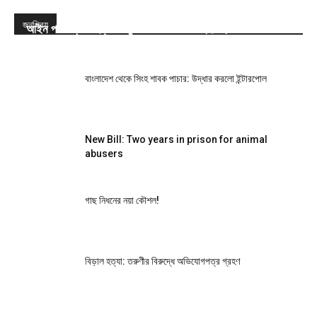
জনপ্রিয়
আইন পাস: প্রাণী হত্যা-নিষ্ঠুরতা করলে সর্বোচ্চ দুই বছরের জেল
বাংলাদেশ থেকে সিংহ শাবক পাচার: উদ্ধার করলো ইন্টারপোল
New Bill: Two years in prison for animal
abusers
গাছ নিধনের নয়া কৌশল!
বিড়াল হত্যা: তরুণীর বিরুদ্ধে অভিযোগপত্র গ্রহণ