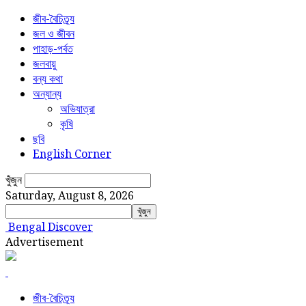
জীব-বৈচিত্র্য
জল ও জীবন
পাহাড়-পর্বত
জলবায়ু
বন্য কথা
অন্যান্য
অভিযাত্রা
কৃষি
ছবি
English Corner
খুঁজুন
Saturday, August 8, 2026
Bengal Discover
Advertisement
জীব-বৈচিত্র্য