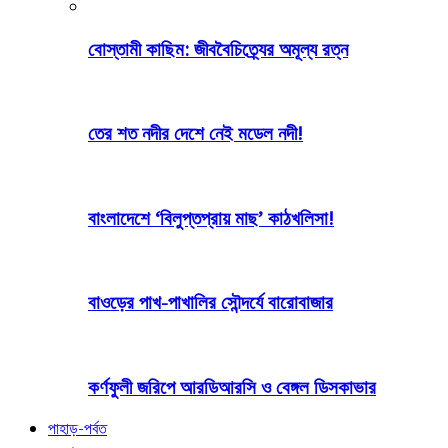
বোস্তামী কাছিম: জীববৈচিত্র্যের অমূল্য রত্ন
তের শত নদীর দেশে নেই মডেল নদী!
বাংলাদেশে ‘বিলুপ্তপ্রায় মাছ’ কাঠখলিসা!
বাওড়ের পাখ-পাখালির সৌন্দর্যে বারোবাজার
কর্ণফুলী জরিপে আরডিআরসি ও বেঙ্গল ডিসকাভার
পাহাড়-পর্বত