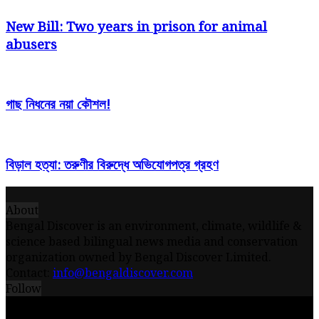
New Bill: Two years in prison for animal
abusers
গাছ নিধনের নয়া কৌশল!
বিড়াল হত্যা: তরুণীর বিরুদ্ধে অভিযোগপত্র গ্রহণ
About
Bengal Discover is an environment, climate, wildlife &
science based bilingual news media and conservation
organization owned by Bengal Discover Limited.
Contact:
info@bengaldiscover.com
Follow
© 2026 - Bengal Discover Limited || Powered by