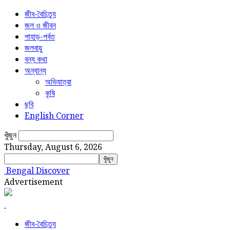
জীব-বৈচিত্র্য
জল ও জীবন
পাহাড়-পর্বত
জলবায়ু
বন্য কথা
অন্যান্য
অভিযাত্রা
কৃষি
ছবি
English Corner
খুঁজুন
Thursday, August 6, 2026
Bengal Discover
Advertisement
জীব-বৈচিত্র্য