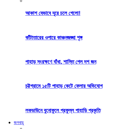
আকাশ যেভাবে দূরে চলে গেলো!
কাঁটাতারের ওপারে কাঞ্চনজঙ্ঘা শৃঙ্গ
পাহাড় সংরক্ষণে বাঁধা, শাস্তি পেল দশ জন
চট্টগ্রামে ১৫টি পাহাড় কেটে ফেলার অভিযোগ
লকডাউনে বুনোফুলে প্রফুল্ল পাহাড়ি প্রকৃতি
জলবায়ু