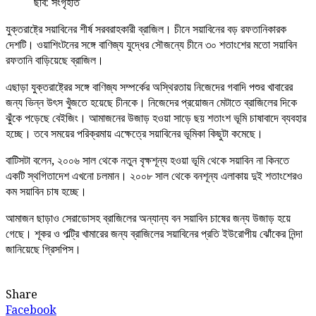
ছবি: সংগৃহীত
যুক্তরাষ্ট্রে সয়াবিনের শীর্ষ সরবরাহকারী ব্রাজিল। চীনে সয়াবিনের বড় রফতানিকারক
দেশটি। ওয়াশিংটনের সঙ্গে বাণিজ্য যুদ্ধের সৌজন্যে চীনে ৩০ শতাংশের মতো সয়াবিন
রফতানি বাড়িয়েছে ব্রাজিল।
এছাড়া যুক্তরাষ্ট্রের সঙ্গে বাণিজ্য সম্পর্কের অস্থিরতায় নিজেদের গবাদি পশুর খাবারের
জন্য ভিন্ন উৎস খুঁজতে হয়েছে চীনকে। নিজেদের প্রয়োজন মেটাতে ব্রাজিলের দিকে
ঝুঁকে পড়েছে বেইজিং। আমাজনের উজাড় হওয়া সাড়ে ছয় শতাংশ ভূমি চাষাবাদে ব্যবহার
হচ্ছে। তবে সময়ের পরিক্রমায় এক্ষেত্রে সয়াবিনের ভূমিকা কিছুটা কমেছে।
বাটিসটা বলেন, ২০০৬ সাল থেকে নতুন বৃক্ষশূন্য হওয়া ভূমি থেকে সয়াবিন না কিনতে
একটি স্থগিতাদেশ এখনো চলমান। ২০০৮ সাল থেকে বনশূন্য এলাকায় দুই শতাংশেরও
কম সয়াবিন চাষ হচ্ছে।
আমাজন ছাড়াও সেরাডোসহ ব্রাজিলের অন্যান্য বন সয়াবিন চাষের জন্য উজাড় হয়ে
গেছে। শূকর ও পল্ট্রি খামারের জন্য ব্রাজিলের সয়াবিনের প্রতি ইউরোপীয় ঝোঁকের নিন্দা
জানিয়েছে গ্রিসপিস।
Share
Facebook