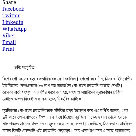
Share
Facebook
Twitter
Linkedin
WhatsApp
Viber
Email
Print
ছবি: সংগৃহীত
বিশ্বে গো-মংসের বৃহৎ রফতানিকারক দেশ ব্রাজিল। গেলো বছর চীন, মিসর ও ইউরোপীয়
ইউনিয়নের দেশগুলোতে ১৬ লাখ চার হাজার টন গো-মাংস রফতানি করেছে দেশটি।
রোববার বার্তা সংস্থা এএফপির খবরে বলা হয়, মাংস ও সয়াবিনের ক্রমবর্ধমান চাহিদা
মেটাতে আগুন দিয়েই সাফ করা হচ্ছে চিরহরিৎ বনটিকে।
ব্রাজিলের গো-মাংস রফতানিকারক সমিতির তথ্য উল্লেখ করে এএফপি’র জানায়, গেল
দুই বছরে গো-গোশতের উৎপাদন বাড়িয়ে দিয়েছে ব্রাজিল। ১৯৯৭ সাল থেকে ২০১৬
সাল পর্যন্ত মাংসের উৎপাদন ও মূল্য বেড়ে গেছে দশগুণ। জেবিএস, মিনারভা ও মারফ্রিগ
নামের তিনটি কোম্পানি এই রফতানির নেতৃত্বে। আর এসব উৎপাদন এসেছে আমাজনের