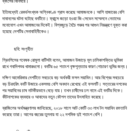
ধ্বংসের বিনিময়ে।
ইতিমধ্যেই রেকর্ডসংখ্যক অগ্নিকাণ্ড গ্রাস করেছে আমাজনকে। আশি হাজারের বেশি
দাবানলের ঘটনা ঘটেছে বনটিতে। ফ্রান্সে জড়ো হওয়া জি-সেভেন সম্মেলনে নেতাদের
মনোযোগ এখন আমাজনের দিকেই। বিশ্বজুড়ে হৈচৈ শুরুর পর আগুন নিয়ন্ত্রণে যুক্ত করা
হয়েছে দেশটির সেনাবাহিনীকেও।
ছবি: সংগৃহীত
গ্রিনপিসের গবেষক রোমুলা বাটিসটা বলেন, আমাজন উজাড়ে মূল চালিকাশক্তির ভূমিকা
রাখে গবাদিপশুর খামারগুলো। বনটির ৬৫ শতাংশ বৃক্ষশূন্যতার কারণ গোচারণ ভূমির জন্য।
দক্ষিণ আমেরিকার দেশটিতে সবচেয়ে বড় অর্থকরী ফসল সয়াবিন। আর বিশ্বের সবচেয়ে
বড় চিরহরিৎ বনটি উজারে একসময় বেশি অবদান রেখেছে এই ফসলটি। সত্তরের দশকের
পর সয়াবিনের চাষ নাটকীয়ভাবে বেড়ে যায়। তখন চাষীদের ঢল নামে এই বনটির দিকে।
কীটনাশকের ব্যবহার ও আবাদের নতুন কৌশল তাদের উৎসাহিত করেছে।
ব্রাজিলের অর্থমন্ত্রণালয় জানিয়েছে, ২০১৮ সালে আট কোটি ৩৩ লাখ টন সয়াবিন রফতানি
করেছে তারা। আগের বছরের তুলনায় যা ২২ দশমিক দুই শতাংশ বেশি।