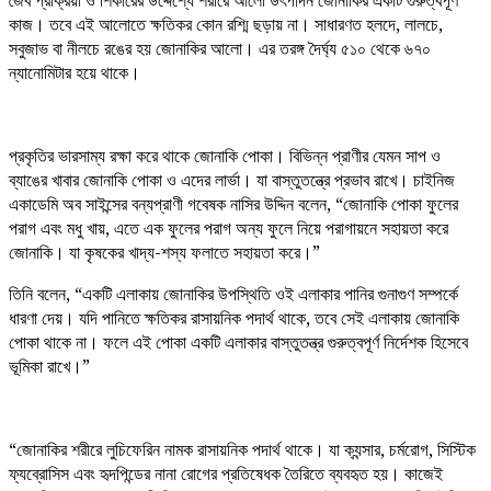
জৈব প্রক্রিয়া ও শিকারের উদ্দেশ্যে শরীরে আলো উৎপাদন জোনাকির একটি গুরুত্বপূর্ণ
কাজ। তবে এই আলোতে ক্ষতিকর কোন রশ্মি ছড়ায় না। সাধারণত হলদে, লালচে,
সবুজাভ বা নীলচে রঙের হয় জোনাকির আলো। এর তরঙ্গ দৈর্ঘ্য ৫১০ থেকে ৬৭০
ন্যানোমিটার হয়ে থাকে।
প্রকৃতির ভারসাম্য রক্ষা করে থাকে জোনাকি পোকা। বিভিন্ন প্রাণীর যেমন সাপ ও
ব্যাঙের খাবার জোনাকি পোকা ও এদের লার্ভা। যা বাস্তুতন্ত্রে প্রভাব রাখে। চাইনিজ
একাডেমি অব সাইন্সের বন্যপ্রাণী গবেষক নাসির উদ্দিন বলেন, “জোনাকি পোকা ফুলের
পরাগ এবং মধু খায়, এতে এক ফুলের পরাগ অন্য ফুলে নিয়ে পরাগায়নে সহায়তা করে
জোনাকি। যা কৃষকের খাদ্য-শস্য ফলাতে সহায়তা করে।”
তিনি বলেন, “একটি এলাকায় জোনাকির উপস্থিতি ওই এলাকার পানির গুনাগুণ সম্পর্কে
ধারণা দেয়। যদি পানিতে ক্ষতিকর রাসায়নিক পদার্থ থাকে, তবে সেই এলাকায় জোনাকি
পোকা থাকে না। ফলে এই পোকা একটি এলাকার বাস্তুতন্ত্র গুরুত্বপূর্ণ নির্দেশক হিসেবে
ভূমিকা রাখে।”
“জোনাকির শরীরে লুচিফেরিন নামক রাসায়নিক পদার্থ থাকে। যা ক্যন্সার, চর্মরোগ, সিস্টিক
ফ্যব্রোসিস এবং হৃদপিন্ডের নানা রোগের প্রতিষেধক তৈরিতে ব্যবহৃত হয়। কাজেই