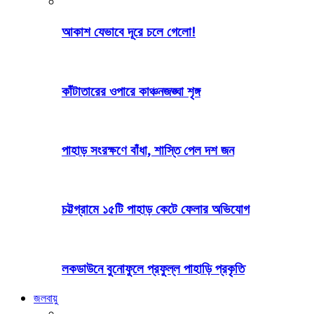
আকাশ যেভাবে দূরে চলে গেলো!
কাঁটাতারের ওপারে কাঞ্চনজঙ্ঘা শৃঙ্গ
পাহাড় সংরক্ষণে বাঁধা, শাস্তি পেল দশ জন
চট্টগ্রামে ১৫টি পাহাড় কেটে ফেলার অভিযোগ
লকডাউনে বুনোফুলে প্রফুল্ল পাহাড়ি প্রকৃতি
জলবায়ু