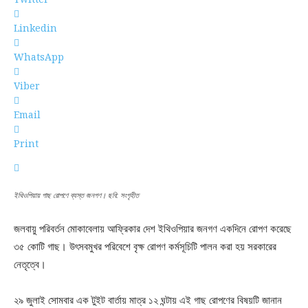
Linkedin
WhatsApp
Viber
Email
Print
ইথিওপিয়ায় গাছ রোপণে ব্যস্ত জনগণ। ছবি: সংগৃহীত
জলবায়ু পরিবর্তন মোকাবেলায় আফ্রিকার দেশ ইথিওপিয়ার জনগণ একদিনে রোপণ করেছে
৩৫ কোটি গাছ। উৎসবমুখর পরিবেশে বৃক্ষ রোপণ কর্মসূচিটি পালন করা হয় সরকারের
নেতৃত্বে।
২৯ জুলাই সোমবার এক টুইট বার্তায় মাত্র ১২ ঘন্টায় এই গাছ রোপণের বিষয়টি জানান