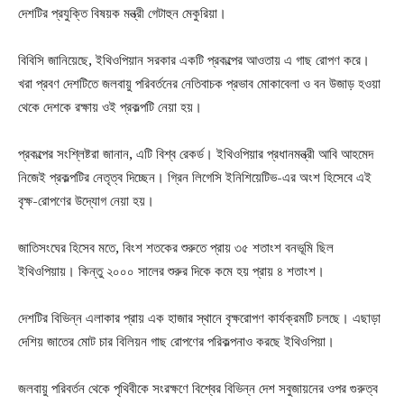
দেশটির প্রযুক্তি বিষয়ক মন্ত্রী গেটাহুন মেকুরিয়া।
বিবিসি জানিয়েছে, ইথিওপিয়ান সরকার একটি প্রকল্পের আওতায় এ গাছ রোপণ করে।
খরা প্রবণ দেশটিতে জলবায়ু পরিবর্তনের নেতিবাচক প্রভাব মোকাবেলা ও বন উজাড় হওয়া
থেকে দেশকে রক্ষায় ওই প্রকল্পটি নেয়া হয়।
প্রকল্পের সংশ্লিষ্টরা জানান, এটি বিশ্ব রেকর্ড। ইথিওপিয়ার প্রধানমন্ত্রী আবি আহমেদ
নিজেই প্রকল্পটির নেতৃত্ব দিচ্ছেন। গ্রিন লিগেসি ইনিশিয়েটিভ-এর অংশ হিসেবে এই
বৃক্ষ-রোপণের উদ্যোগ নেয়া হয়।
জাতিসংঘের হিসেব মতে, বিংশ শতকের শুরুতে প্রায় ৩৫ শতাংশ বনভূমি ছিল
ইথিওপিয়ায়। কিন্তু ২০০০ সালের শুরুর দিকে কমে হয় প্রায় ৪ শতাংশ।
দেশটির বিভিন্ন এলাকার প্রায় এক হাজার স্থানে বৃক্ষরোপণ কার্যক্রমটি চলছে। এছাড়া
দেশিয় জাতের মোট চার বিলিয়ন গাছ রোপণের পরিকল্পনাও করছে ইথিওপিয়া।
জলবায়ু পরিবর্তন থেকে পৃথিবীকে সংরক্ষণে বিশ্বের বিভিন্ন দেশ সবুজায়নের ওপর গুরুত্ব