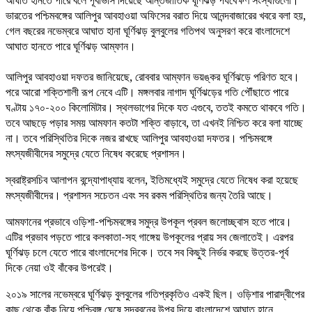
আঘাত হানতে পারে বলে পূর্বাভাস দিয়েছে আন্তর্জাতিক ঘূর্ণিঝড় পর্যবেক্ষণ সংস্থাগুলো।
ভারতের পশ্চিমবঙ্গের আলিপুর আবহাওয়া অফিসের বরাত দিয়ে আনন্দবাজারের খবরে বলা হয়,
গেল বছরের নভেম্বরে আঘাত হানা ঘূর্ণিঝড় বুলবুলের গতিপথ অনুসরণ করে বাংলাদেশে
আঘাত হানতে পারে ঘূর্ণিঝড় আম্ফান।
আলিপুর আবহাওয়া দফতর জানিয়েছে, রোববার আম্ফান ভয়ঙ্কর ঘূর্ণিঝড়ে পরিণত হবে।
পরে আরো শক্তিশালী রূপ নেবে এটি। মঙ্গলবার নাগাদ ঘূর্ণিঝড়ের গতি পৌঁছাতে পারে
ঘণ্টায় ১৭০-২০০ কিলোমিটার। স্থলভাগের দিকে যত এগুবে, ততই কমতে থাকবে গতি।
তবে আছড়ে পড়ার সময় আমফান কতটা শক্তি বাড়াবে, তা এখনই নিশ্চিত করে বলা যাচ্ছে
না। তবে পরিস্থিতির দিকে নজর রাখছে আলিপুর আবহাওয়া দফতর। পশ্চিমবঙ্গে
মৎস্যজীবীদের সমুদ্রে যেতে নিষেধ করেছে প্রশাসন।
স্বরাষ্ট্রসচিব আলাপন বন্দ্যোপাধ্যায় বলেন, ইতিমধ্যেই সমুদ্রে যেতে নিষেধ করা হয়েছে
মৎস্যজীবীদের। প্রশাসন সচেতন এবং সব রকম পরিস্থিতির জন্য তৈরি আছে।
আমফানের প্রভাবে ওড়িশা-পশ্চিমবঙ্গের সমুদ্র উপকূল প্রবল জলোচ্ছ্বাস হতে পারে।
এটির প্রভাব পড়তে পারে কলকাতা-সহ গাঙ্গেয় উপকূলের প্রায় সব জেলাতেই। এরপর
ঘূর্ণিঝড় চলে যেতে পারে বাংলাদেশের দিকে। তবে সব কিছুই নির্ভর করছে উত্তর-পূর্ব
দিকে নেয়া ওই বাঁকের উপরেই।
২০১৯ সালের নভেম্বরে ঘূর্ণিঝড় বুলবুলের গতিপ্রকৃতিও একই ছিল। ওড়িশার পারাদ্বীপের
কাছ থেকে বাঁক নিয়ে পশ্চিবঙ্গ ঘেষে সুন্দরবনের উপর দিয়ে বাংলাদেশে আঘাত হানে