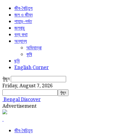
জীব-বৈচিত্র্য
জল ও জীবন
পাহাড়-পর্বত
জলবায়ু
বন্য কথা
অন্যান্য
অভিযাত্রা
কৃষি
ছবি
English Corner
খুঁজুন
Friday, August 7, 2026
Bengal Discover
Advertisement
জীব-বৈচিত্র্য