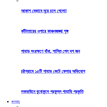
আকাশ যেভাবে দূরে চলে গেলো!
কাঁটাতারের ওপারে কাঞ্চনজঙ্ঘা শৃঙ্গ
পাহাড় সংরক্ষণে বাঁধা, শাস্তি পেল দশ জন
চট্টগ্রামে ১৫টি পাহাড় কেটে ফেলার অভিযোগ
লকডাউনে বুনোফুলে প্রফুল্ল পাহাড়ি প্রকৃতি
জলবায়ু