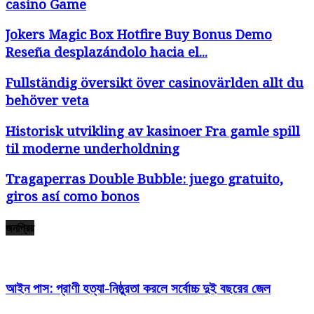
casino Game
Jokers Magic Box Hotfire Buy Bonus Demo
Reseña desplazándolo hacia el...
Fullständig översikt över casinovärlden allt du
behöver veta
Historisk utvikling av kasinoer Fra gamle spill
til moderne underholdning
Tragaperras Double Bubble: juego gratuito,
giros así­ como bonos
জনপ্রিয়
আইন পাস: প্রাণী হত্যা-নিষ্ঠুরতা করলে সর্বোচ্চ দুই বছরের জেল