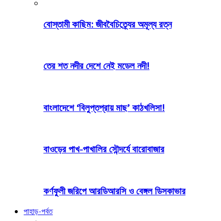
বোস্তামী কাছিম: জীববৈচিত্র্যের অমূল্য রত্ন
তের শত নদীর দেশে নেই মডেল নদী!
বাংলাদেশে ‘বিলুপ্তপ্রায় মাছ’ কাঠখলিসা!
বাওড়ের পাখ-পাখালির সৌন্দর্যে বারোবাজার
কর্ণফুলী জরিপে আরডিআরসি ও বেঙ্গল ডিসকাভার
পাহাড়-পর্বত