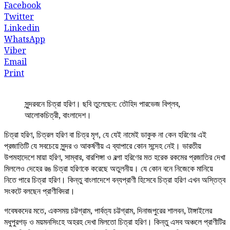
Facebook
Twitter
Linkedin
WhatsApp
Viber
Email
Print
সুন্দরবনে চিত্রা হরিণ। ছবি তুলেছেন: তৌহিদ পারভেজ বিপ্লব,
আলোকচিত্রী, বাংলাদেশ।
চিত্রা হরিণ, চিত্রল হরিণ বা চিত্র মৃগ, যে যেই নামেই ডাকুক না কেন হরিণের এই
প্রজাতিটি যে সবচেয়ে সুন্দর ও আকর্ষণীয় এ ব্যাপারে কোন সন্দেহ নেই। ভারতীয়
উপমহাদেশে মায়া হরিণ, সাম্বার, বারশিঙ্গা ও বল্গা হরিণের মত হরেক রকমের প্রজাতির দেখা
মিললেও দেহের রঙ চিত্রা হরিণকে করেছে অতুলনীয়। যে কোন বনে নিজেকে মানিয়ে
নিতে পারে চিত্রা হরিণ। কিন্তু বাংলাদেশে বন্যপ্রাণী হিসেবে চিত্রা হরিণ এখন অস্তিত্ব
সংকটে বলছেন প্রাণীবিদরা।
গবেষকদের মতে, একসময় চট্টগ্রাম, পার্বত্য চট্টগ্রাম, দিনাজপুরের শালবন, টাঙ্গাইলের
মধুপুরগড় ও ময়মনসিংহে অহরহ দেখা মিলতো চিত্রা হরিণ। ‍কিন্তু এসব অঞ্চলে প্রাণীটির