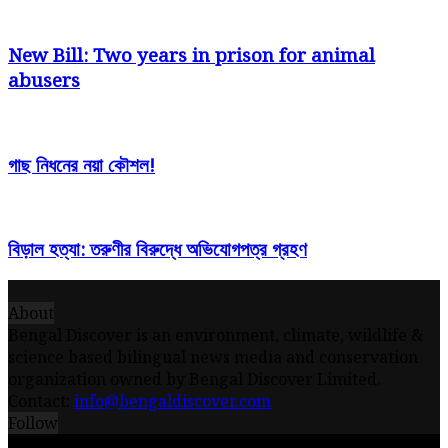
New Bill: Two years in prison for animal
abusers
গাছ নিধনের নয়া কৌশল!
বিড়াল হত্যা: তরুণীর বিরুদ্ধে অভিযোগপত্র গ্রহণ
About
Bengal Discover is an environment, climate, wildlife &
science based bilingual news media and conservation
organization owned by Bengal Discover Limited.
Contact:
info@bengaldiscover.com
Follow
© 2026 - Bengal Discover Limited || Powered by