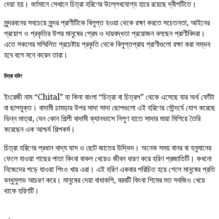
দেয়া হয়। বর্তমানে সেখানে চিত্রা হরিণের উল্লেখযোগ্য হারে রয়েছে দ্বীপটিতে।
সুন্দরবনের সবচেয়ে সুন্দর প্রাণীটিকে বিলুপ্ত হওয়া থেকে রক্ষা করতে সচেতনতা, আইনের
প্রয়োগ ও প্রকৃতির উপর মানুষের প্রেম ও দায়বদ্ধতা প্রয়োজন বলছেন প্রাণীবিদরা।
এতে সকলের সম্মিলিত প্রচেষ্টায় প্রকৃতি থেকে বিলুপ্তপ্রায় প্রাণীগুলো রক্ষা করা সম্ভব
হবে বলে মনে করেন তারা।
চিত্রা হরিণ
ইংরেজী নাম “Chital” যা কিনা বাংলা “চিত্রা বা চিত্রল” থেকে এসেছে যার অর্থ ফোঁটা
বা ছাপযুক্ত। বাদামী চামড়ার উপর সাদা সাদা ছোপগুলো এই হরিণের সৌন্দর্যে যোগ করেছে
ভিন্ন মাত্রা, যেন কোন শিল্পী বাদামী ক্যানভাসে নিপুণ হাতে সাদার মায়া মিশিয়ে তৈরি
করেছেন এক আশ্চর্য শিল্পকর্ম।
চিত্রা হরিণের প্রধান খাদ্য ঘাস ও ছোট জাতের উদ্ভিদ। অনেক সময় বানর বা হনুমানের
ফেলে যাওয়া গাছের পাতা কিংবা বাকল খেয়েও জীবন ধারণ করে হরিণ প্রজাতিটি। কখনো
নিজেদের পড়ে যাওয়া শিংও খায় এরা। এই হরিণ একবার পরিচিত হয়ে গেলে মানুষের প্রতি
বন্ধুসুলভ আচরণ করে। মানুষের দেয়া বাধাকপি, বরবটি কিংবা শিমের মত সবজিও খেয়ে
থাকে হরিণটি।