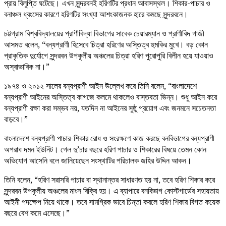
প্রায় বিলুপ্তি ঘটেছে। এখন সুন্দরবনই হরিণটির প্রধান আবাসস্থল। শিকার-পাচার ও
বনাঞ্চল ধ্বংসের কারণে হরিণটির সংখ্যা আশংকাজনক হারে কমছে সুন্দরবনে।
চট্টগ্রাম বিশ্ববিদ্যালয়ের প্রাণীবিদ্যা বিভাগের সাবেক চেয়ারম্যান ও প্রাণীবিদ গাজী
আসমত বলেন, “বন্যপ্রাণী হিসেবে চিত্রা হরিণের অস্তিত্ব হুমকির মুখে। বড় কোন
প্রাকৃতিক দুর্যোগে সুন্দরবন উপকূলীয় অঞ্চলের চিত্রা হরিণ পুরোপুরি বিলীন হয়ে যাওয়াও
অস্বাভাবিক না।”
১৯৭৪ ও ২০১২ সালের বন্যপ্রাণী আইন উল্লেখ করে তিনি বলেন, “বাংলাদেশে
বন্যপ্রাণী আইনের অস্তিত্ব কাগজে কলমে থাকলেও বাস্তবতা ভিন্ন। শুধু আইন করে
বন্যপ্রাণী রক্ষা করা সম্ভব নয়, যতদিন না আইনের সুষ্ঠু প্রয়োগ এবং জনমনে সচেতনতা
বাড়বে।”
বাংলাদেশে বন্যপ্রাণী পাচার-শিকার রোধ ও সংরক্ষণে কাজ করছে বনবিভাগের বন্যপ্রাণী
অপরাধ দমন ইউনিট। গেল দু’চার বছরে হরিণ পাচার ও শিকারের বিষয়ে তেমন কোন
অভিযোগ আসেনি বলে জানিয়েছেন সংস্থাটির পরিচালক জহির উদ্দিন আকন।
তিনি বলেন, “হরিণ সরাসরি পাচার বা স্থানান্তর সাধারণত হয় না, তবে হরিণ শিকার করে
সুন্দরবন উপকূলীয় অঞ্চলের মাংস বিক্রি হয়। এ ব্যাপারে বনবিভাগ কোস্টগার্ডের সহায়তায়
আইনী পদক্ষেপ নিয়ে থাকে। তবে সামগ্রিক ভাবে চিন্তা করলে হরিণ শিকার বিগত কয়েক
বছরে বেশ কমে এসেছে।”