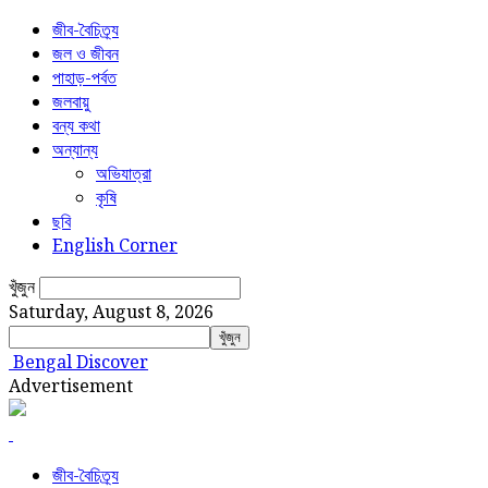
জীব-বৈচিত্র্য
জল ও জীবন
পাহাড়-পর্বত
জলবায়ু
বন্য কথা
অন্যান্য
অভিযাত্রা
কৃষি
ছবি
English Corner
খুঁজুন
Saturday, August 8, 2026
Bengal Discover
Advertisement
জীব-বৈচিত্র্য