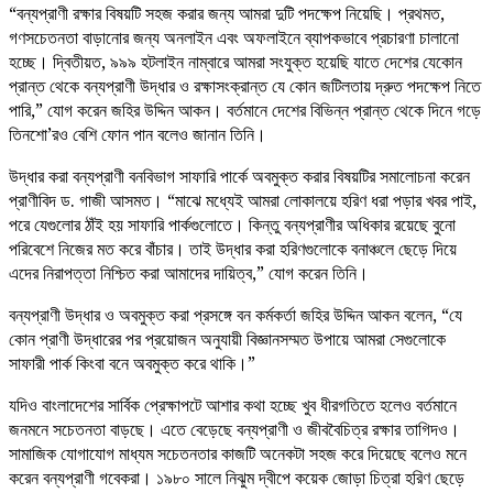
“বন্যপ্রাণী রক্ষার বিষয়টি সহজ করার জন্য আমরা দুটি পদক্ষেপ নিয়েছি। প্রথমত,
গণসচেতনতা বাড়ানোর জন্য অনলাইন এবং অফলাইনে ব্যাপকভাবে প্রচারণা চালানো
হচ্ছে। দ্বিতীয়ত, ৯৯৯ হটলাইন নাম্বারে আমরা সংযুক্ত হয়েছি যাতে দেশের যেকোন
প্রান্ত থেকে বন্যপ্রাণী উদ্ধার ও রক্ষাসংক্রান্ত যে কোন জটিলতায় দ্রুত পদক্ষেপ নিতে
পারি,” যোগ করেন জহির উদ্দিন আকন। বর্তমানে দেশের বিভিন্ন প্রান্ত থেকে দিনে গড়ে
তিনশো’রও বেশি ফোন পান বলেও জানান তিনি।
উদ্ধার করা বন্যপ্রাণী বনবিভাগ সাফারি পার্কে অবমুক্ত করার বিষয়টির সমালোচনা করেন
প্রাণীবিদ ড. গাজী আসমত। “মাঝে মধ্যেই আমরা লোকালয়ে হরিণ ধরা পড়ার খবর পাই,
পরে যেগুলোর ঠাঁই হয় সাফারি পার্কগুলোতে। কিন্তু বন্যপ্রাণীর অধিকার রয়েছে বুনো
পরিবেশে নিজের মত করে বাঁচার। তাই উদ্ধার করা হরিণগুলোকে বনাঞ্চলে ছেড়ে দিয়ে
এদের নিরাপত্তা নিশ্চিত করা আমাদের দায়িত্ব,” যোগ করেন তিনি।
বন্যপ্রাণী উদ্ধার ও অবমুক্ত করা প্রসঙ্গে বন কর্মকর্তা জহির উদ্দিন আকন বলেন, “যে
কোন প্রাণী উদ্ধারের পর প্রয়োজন অনুযায়ী বিজ্ঞানসম্মত উপায়ে আমরা সেগুলোকে
সাফারী পার্ক কিংবা বনে অবমুক্ত করে থাকি।”
যদিও বাংলাদেশের সার্বিক প্রেক্ষাপটে আশার কথা হচ্ছে খুব ধীরগতিতে হলেও বর্তমানে
জনমনে সচেতনতা বাড়ছে। এতে বেড়েছে বন্যপ্রাণী ও জীববৈচিত্র রক্ষার তাগিদও।
সামাজিক যোগাযোগ মাধ্যম সচেতনতার কাজটি অনেকটা সহজ করে দিয়েছে বলেও মনে
করেন বন্যপ্রাণী গবেকরা। ১৯৮০ সালে নিঝুম দ্বীপে কয়েক জোড়া চিত্রা হরিণ ছেড়ে