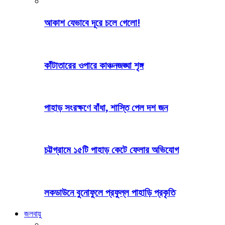
আকাশ যেভাবে দূরে চলে গেলো!
কাঁটাতারের ওপারে কাঞ্চনজঙ্ঘা শৃঙ্গ
পাহাড় সংরক্ষণে বাঁধা, শাস্তি পেল দশ জন
চট্টগ্রামে ১৫টি পাহাড় কেটে ফেলার অভিযোগ
লকডাউনে বুনোফুলে প্রফুল্ল পাহাড়ি প্রকৃতি
জলবায়ু