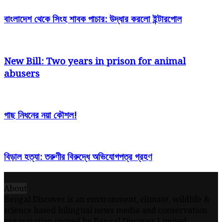
বাংলাদেশ থেকে সিংহ শাবক পাচার: উদ্ধার করলো ইন্টারপোল
New Bill: Two years in prison for animal
abusers
গাছ নিধনের নয়া কৌশল!
বিড়াল হত্যা: তরুণীর বিরুদ্ধে অভিযোগপত্র গ্রহণ
About
Bengal Discover is an environment, climate, wildlife &
science based bilingual news media and conservation
organization owned by Bengal Discover Limited.