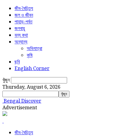
জীব-বৈচিত্র্য
জল ও জীবন
পাহাড়-পর্বত
জলবায়ু
বন্য কথা
অন্যান্য
অভিযাত্রা
কৃষি
ছবি
English Corner
খুঁজুন
Thursday, August 6, 2026
Bengal Discover
Advertisement
জীব-বৈচিত্র্য