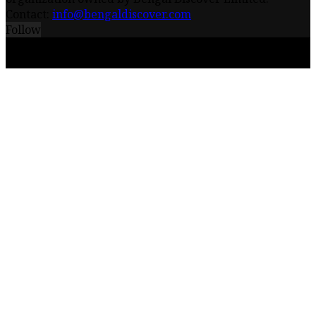
Contact:
info@bengaldiscover.com
Follow
© 2026 - Bengal Discover Limited || Powered by
iceQube IT