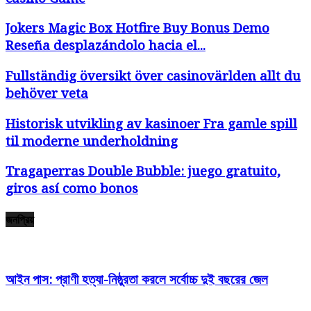
Jokers Magic Box Hotfire Buy Bonus Demo
Reseña desplazándolo hacia el...
Fullständig översikt över casinovärlden allt du
behöver veta
Historisk utvikling av kasinoer Fra gamle spill
til moderne underholdning
Tragaperras Double Bubble: juego gratuito,
giros así­ como bonos
জনপ্রিয়
আইন পাস: প্রাণী হত্যা-নিষ্ঠুরতা করলে সর্বোচ্চ দুই বছরের জেল