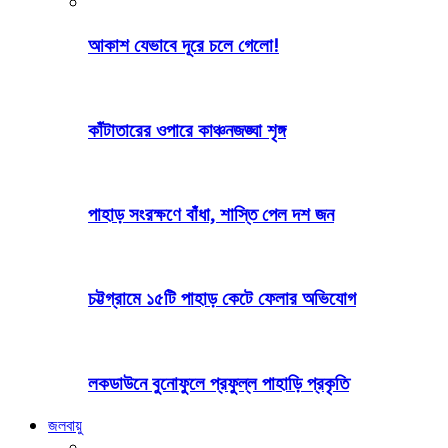
আকাশ যেভাবে দূরে চলে গেলো!
কাঁটাতারের ওপারে কাঞ্চনজঙ্ঘা শৃঙ্গ
পাহাড় সংরক্ষণে বাঁধা, শাস্তি পেল দশ জন
চট্টগ্রামে ১৫টি পাহাড় কেটে ফেলার অভিযোগ
লকডাউনে বুনোফুলে প্রফুল্ল পাহাড়ি প্রকৃতি
জলবায়ু