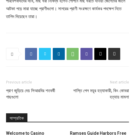
পরিবেশবাদীদের দাবি, মাছ ধরা নিষিদ্ধ হলেও গোপনে মাছ ধরতে যাওয়া জেলেদের জালে
আটকা পড়ে মারা যাচ্ছে প্রাণীগুলো। সাগরের প্রাণী সংরক্ষণে কার্যকর পদক্ষেপ নিতে
তাগিদ দিয়েছেন তারা।
Previous article
Next article
প্রাণ জুড়িয়ে দেয় সিআরবির শতবর্ষী
শাস্তি পেল ময়ূর হত্যাকারী, কিং কোবরা
গাছগুলো
হত্যায় মামলা
সাম্প্রতিক
Welcome to Casino
Ramses Guide Harbors Free