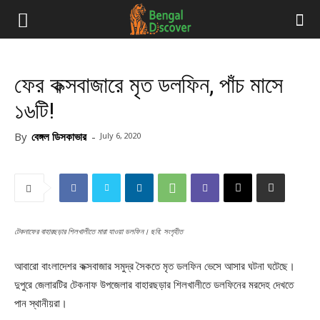
ফের কক্সবাজারে মৃত ডলফিন, পাঁচ মাসে
১৬টি!
By
বেঙ্গল ডিসকাভার
-
July 6, 2020
টেকনাফের বাহারছড়ার শিলখালীতে মারা যাওয়া ডলফিন। ছবি: সংগৃহীত
আবারো বাংলাদেশর কক্সবাজার সমুদ্র সৈকতে মৃত ডলফিন ভেসে আসার ঘটনা ঘটেছে।
দুপুরে জেলারটির টেকনাফ উপজেলার বাহারছড়ার শিলখালীতে ডলফিনের মরদেহ দেখতে
পান স্থানীয়রা।