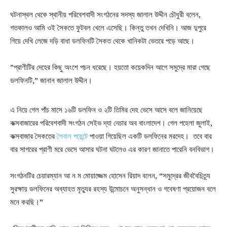
ঘটনাস্থল থেকে স্থানীয় পরিবেশবাদী সংগঠনের সদস্য জালাল উদ্দীন চৌধুরী বলেন,
গতকালও আমি ওই সৈকতে ফুটবল খেলে এসেছি। কিন্তু তখন দেখিনি। আজ দুপুরে
গিয়ে দেখি লেজে দড়ি বাধা ডলফিনটি সৈকত থেকে খানিকটা ভেতরে পড়ে আছে।
”প্রাণীটির দেহের কিছু অংশে পচন ধরেছে। হয়তো কয়েকদিন আগে সমুদ্রে মারা গেছে
ডলফিনটি,” জানান জালাল উদ্দীন।
এ নিয়ে গেল পাঁচ মাসে ১৬টি ডলফিন ও ২টি তিমির দেহ ভেসে আসে বলে জানিয়েছে
কক্সবাজারের পরিবেশবাদী সংগঠন সেইভ দ্যা নেচার অব বাংলাদেশ। গেল পহেলা জুলাই,
কক্সবাজার সৈকতের
শৈবাল পয়েন্টে
পাওয়া গিয়েছিল একটি ডলফিনের মরদেহ। তবে বার
বার সাগরের প্রাণী মরে ভেসে আসার ঘটনা ঘটলেও এর কারণ জানাতে পারেনি বনবিভাগ।
সংগঠনটির চেয়ারম্যান আ ন ম মোয়াজ্জেম হোসেন রিয়াদ বলেন, “সমুদ্রের জীববৈচিত্র্য
সুরক্ষায় ডলফিনের অব্যাহত মৃত্যুর রহস্য উন্মোচনে অনুসন্ধান ও গবেষণা প্রয়োজন বলে
মনে করছি।”