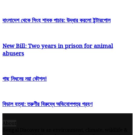
বাংলাদেশ থেকে সিংহ শাবক পাচার: উদ্ধার করলো ইন্টারপোল
New Bill: Two years in prison for animal
abusers
গাছ নিধনের নয়া কৌশল!
বিড়াল হত্যা: তরুণীর বিরুদ্ধে অভিযোগপত্র গ্রহণ
About
Bengal Discover is an environment, climate, wildlife &