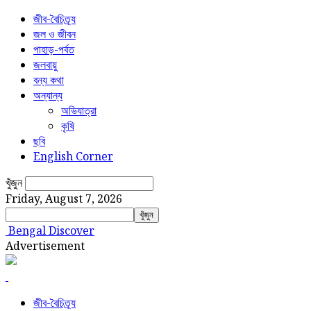
জীব-বৈচিত্র্য
জল ও জীবন
পাহাড়-পর্বত
জলবায়ু
বন্য কথা
অন্যান্য
অভিযাত্রা
কৃষি
ছবি
English Corner
খুঁজুন
Friday, August 7, 2026
Bengal Discover
Advertisement
জীব-বৈচিত্র্য