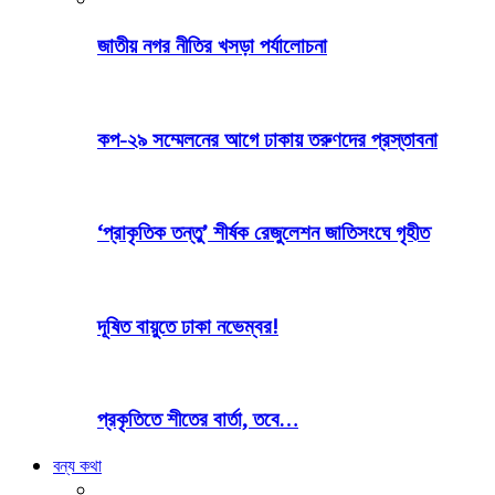
জাতীয় নগর নীতির খসড়া পর্যালোচনা
কপ-২৯ সম্মেলনের আগে ঢাকায় তরুণদের প্রস্তাবনা
‘প্রাকৃতিক তন্তু’ শীর্ষক রেজুলেশন জাতিসংঘে গৃহীত
দূষিত বায়ুতে ঢাকা নভেম্বর!
প্রকৃতিতে শীতের বার্তা, তবে…
বন্য কথা