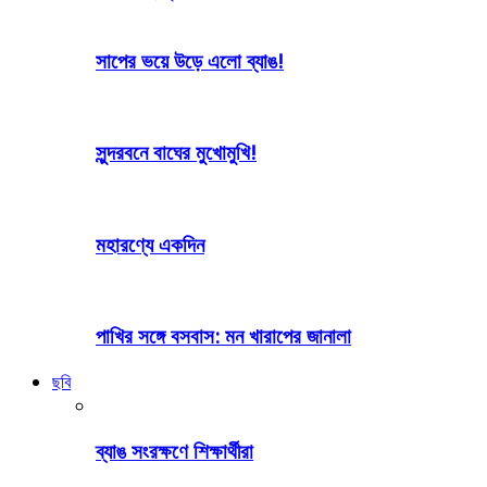
সাপের ভয়ে উড়ে এলো ব্যাঙ!
সুন্দরবনে বাঘের মুখোমুখি!
মহারণ্যে একদিন
পাখির সঙ্গে বসবাস: মন খারাপের জানালা
ছবি
ব্যাঙ সংরক্ষণে শিক্ষার্থীরা