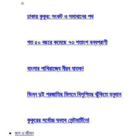
ঢাকার কুকুর: সংকট ও সমাধানের পথ
গত ৫০ বছরে কমেছে ৭৩ শতাংশ বন্যপ্রাণী
বাংলার পাখিরাজ্যে নীরব ঘাতক!
ভিন্ন দুই প্রজাতির মিলনে বিলুপ্তির ঝুঁকিতে হনুমান
কুকুরের সর্বোচ্চ ঘনত্ব সেন্টমার্টিনে!
জল ও জীবন