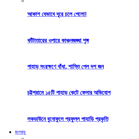
আকাশ যেভাবে দূরে চলে গেলো!
কাঁটাতারের ওপারে কাঞ্চনজঙ্ঘা শৃঙ্গ
পাহাড় সংরক্ষণে বাঁধা, শাস্তি পেল দশ জন
চট্টগ্রামে ১৫টি পাহাড় কেটে ফেলার অভিযোগ
লকডাউনে বুনোফুলে প্রফুল্ল পাহাড়ি প্রকৃতি
জলবায়ু