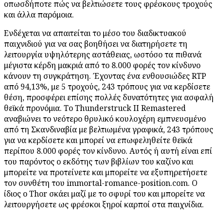
οπωσδήποτε πώς να βελτιώσετε τους φρέσκους τροχούς
και άλλα παρόμοια.
Ενδέχεται να απαιτείται το μέσο του διαδικτυακού
παιχνιδιού για να σας βοηθήσει να διατηρήσετε τη
λειτουργία υψηλότερης αστάθειας, ωστόσο τα πιθανά
μέγιστα κέρδη μακριά από το 8.000 φορές τον κίνδυνο
κάνουν τη συγκράτηση. Έχοντας ένα ενθουσιώδες RTP
από 94,13%, με 5 τροχούς, 243 τρόπους για να κερδίσετε
θέση, προσφέρει επίσης πολλές δυνατότητες για ασφαλή
θεϊκά προνόμια. Το Thunderstruck II Remastered
αναβιώνει το νεότερο θρυλικό κουλοχέρη εμπνευσμένο
από τη Σκανδιναβία με βελτιωμένα γραφικά, 243 τρόπους
για να κερδίσετε και μπορεί να επωφεληθείτε θεϊκά
περίπου 8.000 φορές τον κίνδυνο. Αυτός ή αυτή είναι επί
του παρόντος ο εκδότης των βιβλίων του καζίνο και
μπορείτε να προτείνετε και μπορείτε να εξυπηρετήσετε
τον συνθέτη του immortal-romance-position.com. Ο
ίδιος ο Thor σκάει μαζί με το σφυρί του και μπορείτε να
λειτουργήσετε ως φρέσκοι ξηροί καρποί στα παιχνίδια.