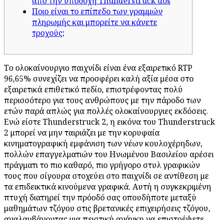
από την υποδοχή Thunderstruck dos
Ποιο είναι το επίπεδο των γραμμών
πληρωμής και μπορείτε να κάνετε
τροχούς;
Το ολοκαίνουργιο παιχνίδι είναι ένα εξαιρετικό RTP
96,65% συνεχίζει να προσφέρει καλή αξία μέσα στο
εξαιρετικά επιθετικό πεδίο, επιστρέφοντας πολύ
περισσότερο για τους ανθρώπους με την πάροδο των
ετών παρά απλώς για πολλές ολοκαίνουργιες εκδόσεις.
Ενώ είστε Thunderstruck 2, η εικόνα του Thunderstruck
2 μπορεί να μην ταιριάζει με την κορυφαία
κινηματογραφική εμφάνιση των νέων κουλοχέρηδων,
πολλών επαγγελματιών του Ηνωμένου Βασιλείου αρέσει
πράγματι το πιο καθαρό, πιο γρήγορο στυλ γραφικών
τους που σίγουρα στοχεύει στο παιχνίδι σε αντίθεση με
τα επιδεικτικά κινούμενα γραφικά. Αυτή η συγκεκριμένη
πτυχή διατηρεί την πρόοδό σας οπουδήποτε μεταξύ
μαθημάτων τζόγου στις βρετανικές επιχειρήσεις τζόγου,
αναλαμβάνοντας μια πειστική ανάγκη να επιστρέψετε