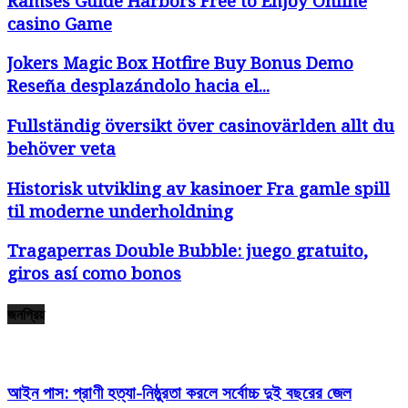
Ramses Guide Harbors Free to Enjoy Online
casino Game
Jokers Magic Box Hotfire Buy Bonus Demo
Reseña desplazándolo hacia el...
Fullständig översikt över casinovärlden allt du
behöver veta
Historisk utvikling av kasinoer Fra gamle spill
til moderne underholdning
Tragaperras Double Bubble: juego gratuito,
giros así­ como bonos
জনপ্রিয়
আইন পাস: প্রাণী হত্যা-নিষ্ঠুরতা করলে সর্বোচ্চ দুই বছরের জেল