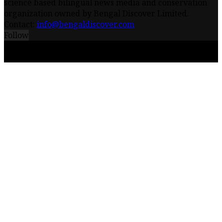
science based bilingual news media and conservation
organization owned by Bengal Discover Limited.
Contact:
info@bengaldiscover.com
Follow
© 2026 - Bengal Discover Limited || Powered by
iceQube IT