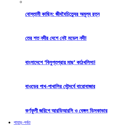
বোস্তামী কাছিম: জীববৈচিত্র্যের অমূল্য রত্ন
তের শত নদীর দেশে নেই মডেল নদী!
বাংলাদেশে ‘বিলুপ্তপ্রায় মাছ’ কাঠখলিসা!
বাওড়ের পাখ-পাখালির সৌন্দর্যে বারোবাজার
কর্ণফুলী জরিপে আরডিআরসি ও বেঙ্গল ডিসকাভার
পাহাড়-পর্বত